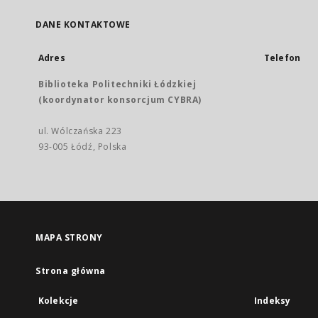
DANE KONTAKTOWE
Adres
Telefon
Biblioteka Politechniki Łódzkiej
(koordynator konsorcjum CYBRA)
ul. Wólczańska 223
93-005 Łódź, Polska
MAPA STRONY
Strona główna
Kolekcje
Indeksy