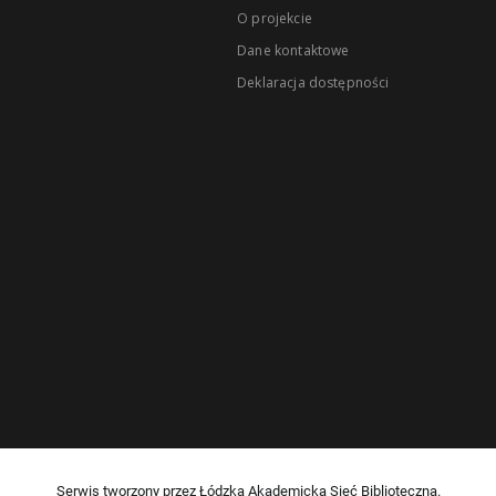
O projekcie
Dane kontaktowe
Deklaracja dostępności
Serwis tworzony przez Łódzką Akademicką Sieć Biblioteczną.