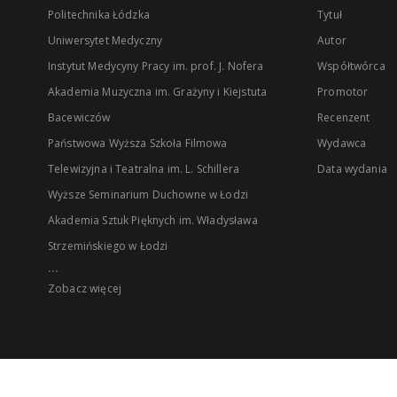
Politechnika Łódzka
Tytuł
Uniwersytet Medyczny
Autor
Instytut Medycyny Pracy im. prof. J. Nofera
Współtwórca
Akademia Muzyczna im. Grażyny i Kiejstuta
Promotor
Bacewiczów
Recenzent
Państwowa Wyższa Szkoła Filmowa
Wydawca
Telewizyjna i Teatralna im. L. Schillera
Data wydania
Wyższe Seminarium Duchowne w Łodzi
Akademia Sztuk Pięknych im. Władysława
Strzemińskiego w Łodzi
...
Zobacz więcej