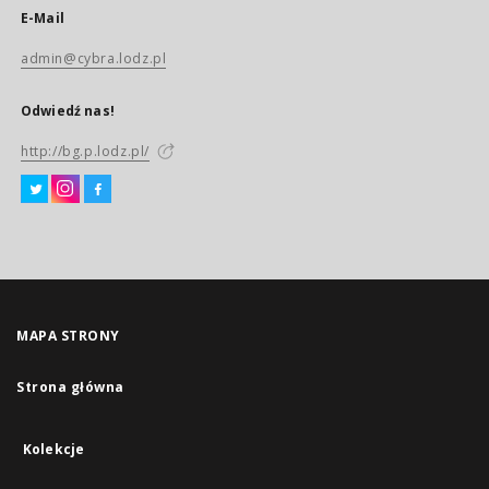
E-Mail
admin@cybra.lodz.pl
Odwiedź nas!
http://bg.p.lodz.pl/
MAPA STRONY
Strona główna
Kolekcje