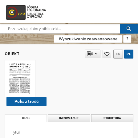
Wyszukiwanie zaawansowane
?
OBIEKT
EN
PL
Pokaż treść
OPIS
INFORMACJE
STRUKTURA
Tytuł: