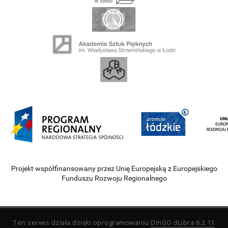
Projekt współfinansowany przez Unię Europejską z Europejskiego
Funduszu Rozwoju Regionalnego
Ten serwis działa dzięki oprogramowaniu
DInGO dLibra 6.2.11