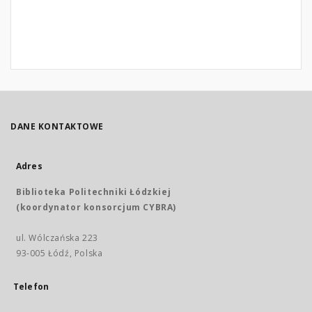
DANE KONTAKTOWE
Adres
Biblioteka Politechniki Łódzkiej
(koordynator konsorcjum CYBRA)
ul. Wólczańska 223
93-005 Łódź, Polska
Telefon