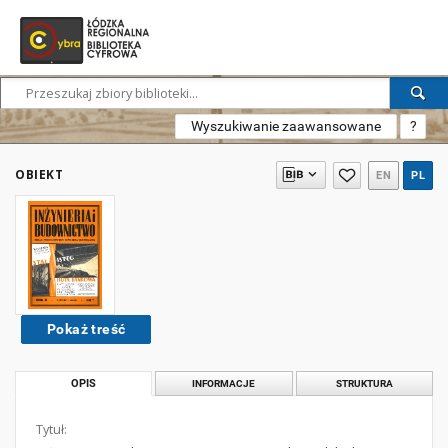
Wyszukiwanie zaawansowane
?
OBIEKT
EN
PL
Pokaż treść
OPIS
INFORMACJE
STRUKTURA
Tytuł: