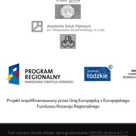
Projekt współfinansowany przez Unię Europejską z Europejskiego
Funduszu Rozwoju Regionalnego
Ten serwis działa dzięki oprogramowaniu
DInGO dLibra 6.2.11