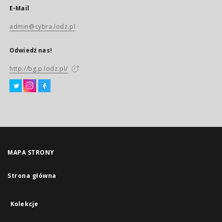
E-Mail
admin@cybra.lodz.pl
Odwiedź nas!
http://bg.p.lodz.pl/
MAPA STRONY
Strona główna
Kolekcje