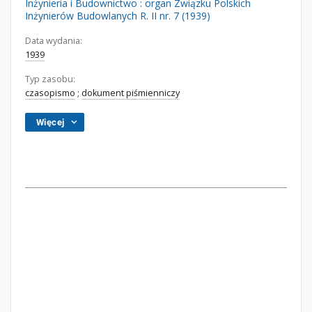
Inżynieria i Budownictwo : organ Związku Polskich
Inżynierów Budowlanych R. II nr. 7 (1939)
Data wydania:
1939
Typ zasobu:
czasopismo
;
dokument piśmienniczy
Więcej