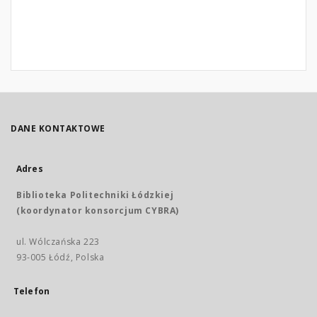
DANE KONTAKTOWE
Adres
Biblioteka Politechniki Łódzkiej
(koordynator konsorcjum CYBRA)
ul. Wólczańska 223
93-005 Łódź, Polska
Telefon