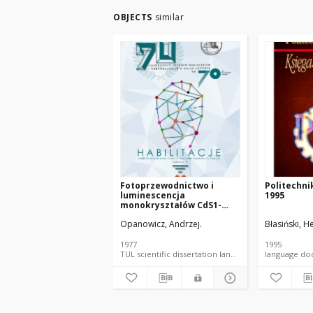
OBJECTS
similar
Fotoprzewodnictwo i
Politechni
luminescencja
1995
monokryształów CdS1-
xSex
Opanowicz, Andrzej.
Błasiński, H
1977
1995
TUL scientific dissertation language document