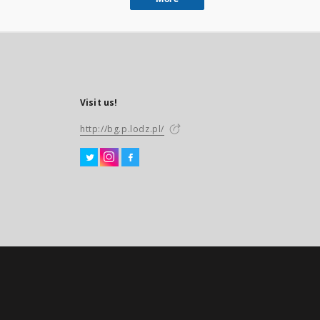
Visit us!
http://bg.p.lodz.pl/