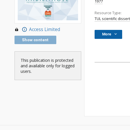
1977
Resource Type:
TUL scientific disser
Access Limited
More
Show content
This publication is protected
and available only for logged
users.