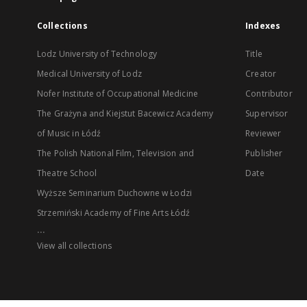
Collections
Indexes
Lodz University of Technology
Title
Medical University of Lodz
Creator
Nofer Institute of Occupational Medicine
Contributor
The Grażyna and Kiejstut Bacewicz Academy
Supervisor
of Music in Łódź
Reviewer
The Polish National Film, Television and
Publisher
Theatre School
Date
Wyższe Seminarium Duchowne w Łodzi
Strzemiński Academy of Fine Arts Łódź
...
View all collections