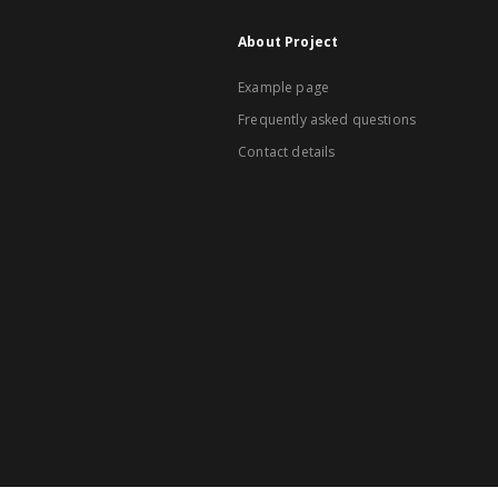
About Project
Example page
Frequently asked questions
Contact details