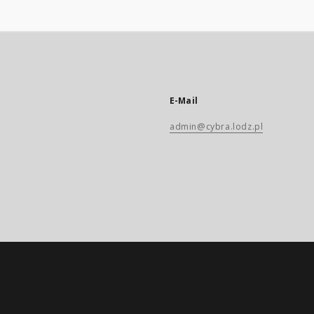
E-Mail
admin@cybra.lodz.pl