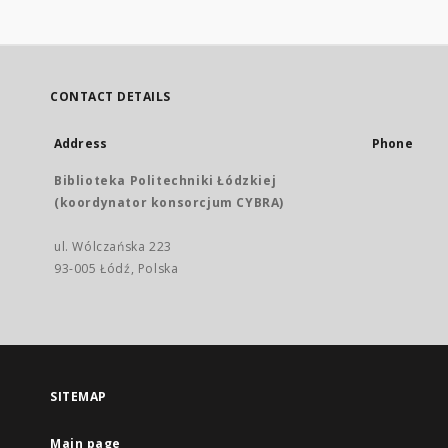
CONTACT DETAILS
Address
Phone
Biblioteka Politechniki Łódzkiej
(koordynator konsorcjum CYBRA)
ul. Wólczańska 223
93-005 Łódź, Polska
SITEMAP
Main page