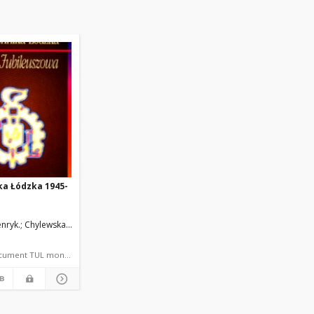
ka Łódzka 1945-
enryk.
Chylewska, Barbara
Farbotko, Władysław
Gamysz, Czesława
Jędrych, El
language document TUL monograph