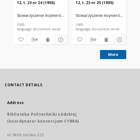
12, t. 23 nr 24 (1905)
12, t. 23 nr 25 (1905)
12,
Stowarzyszenie Inżynierów i Techników Przemysłu Rolnego i Spożywc
Stowarzyszenie Inżynierów i Techni
Sto
1905
1905
190
language document serial
language document serial
More
CONTACT DETAILS
Address
Biblioteka Politechniki Łódzkiej
(koordynator konsorcjum CYBRA)
ul. Wólczańska 223