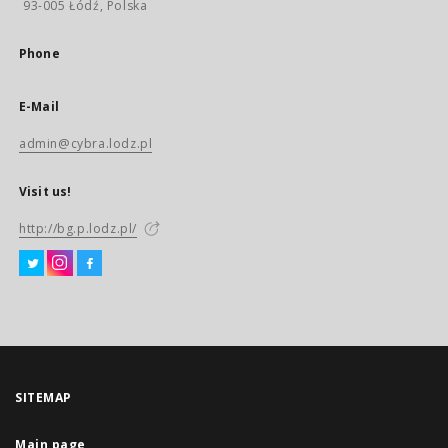
93-005 Łódź, Polska
Phone
E-Mail
admin@cybra.lodz.pl
Visit us!
http://bg.p.lodz.pl/
SITEMAP
Main page