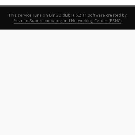
This service runs on
DInGO dLibra 6.2.11
software created by
Poznan Supercomputing and Networking Center (PSNC)