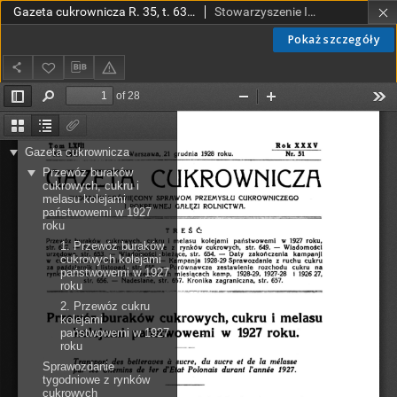
Gazeta cukrownicza R. 35, t. 63 nr 51 (1928)
Stowarzyszenie Inżynierów i Techników Przemysłu Rolnego i Spożywczego.
Pokaż szczegóły