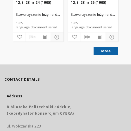
12, t. 23 nr 24 (1905)
12, t. 23 nr 25 (1905)
12,
Stowarzyszenie Inżynierów i Techników Przemysłu Rolnego i Spożywc
Stowarzyszenie Inżynierów i Techni
Sto
1905
1905
190
language document serial
language document serial
More
CONTACT DETAILS
Address
Biblioteka Politechniki Łódzkiej
(koordynator konsorcjum CYBRA)
ul. Wólczańska 223