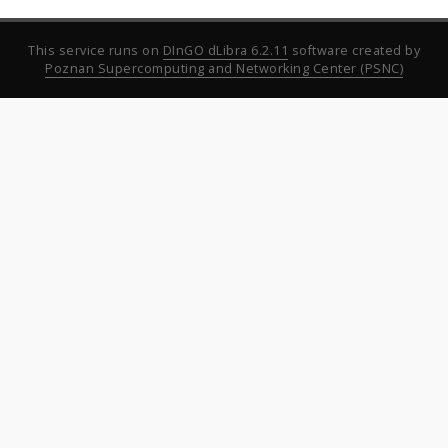
This service runs on
DInGO dLibra 6.2.11
software created by
Poznan Supercomputing and Networking Center (PSNC)