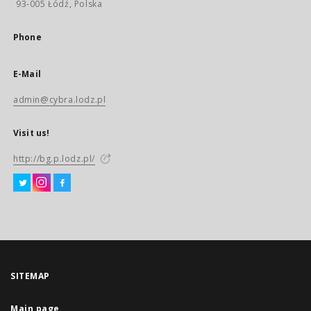
93-005 Łódź, Polska
Phone
E-Mail
admin@cybra.lodz.pl
Visit us!
http://bg.p.lodz.pl/
SITEMAP
Main page