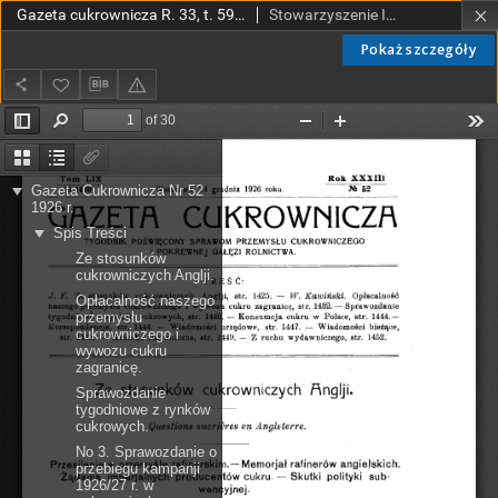
Gazeta cukrownicza R. 33, t. 59 nr 52 (1926)
Stowarzyszenie Inżynierów i Techników Przemysłu Rolnego i Spożywczego.
Pokaż szczegóły