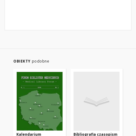
OBIEKTY
podobne
Kalendarium
Bibliografia czasopism
Tw