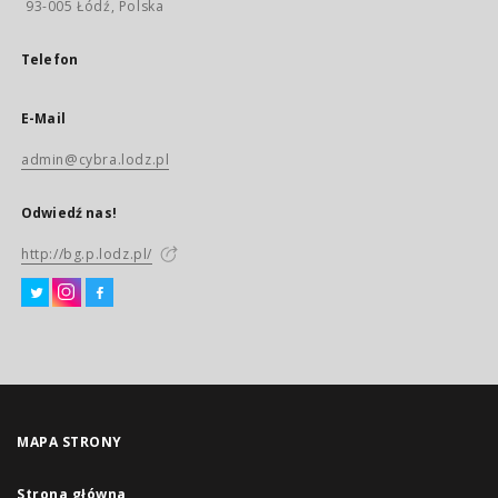
93-005 Łódź, Polska
Telefon
E-Mail
admin@cybra.lodz.pl
Odwiedź nas!
http://bg.p.lodz.pl/
MAPA STRONY
Strona główna