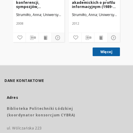
konferencji,
akademickich o profilu
ho
sympozjów,
informacyjnym (1989-
na
seminariów,
2012)
ak
Strumiłło, Anna
Uniwersytet Medyczny w Łodzi
Strumiłło, Anna
Uniwersytet Medycz
Str
warsztatów i zjazdów
uc
naukowych bibliotek
medycznych (1981-2008)
2008
2012
200
Więcej
DANE KONTAKTOWE
Adres
Biblioteka Politechniki Łódzkiej
(koordynator konsorcjum CYBRA)
ul. Wólczańska 223