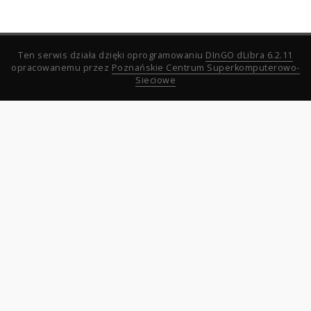
Ten serwis działa dzięki oprogramowaniu
DInGO dLibra 6.2.11
opracowanemu przez
Poznańskie Centrum Superkomputerowo-
Sieciowe