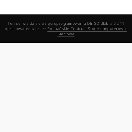
Ten serwis działa dzięki oprogramowaniu
DInGO dLibra 6.2.11
opracowanemu przez
Poznańskie Centrum Superkomputerowo-
Sieciowe