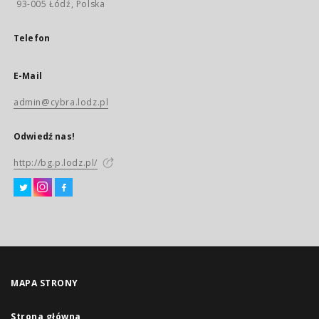
93-005 Łódź, Polska
Telefon
E-Mail
admin@cybra.lodz.pl
Odwiedź nas!
http://bg.p.lodz.pl/
MAPA STRONY
Strona główna