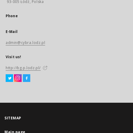
93-005 Łódź, Polska
Phone
E-Mail
admin@cybra.lodz.pl
Visit us!
http://bg.p.lodz.pl/
SITEMAP
Main page