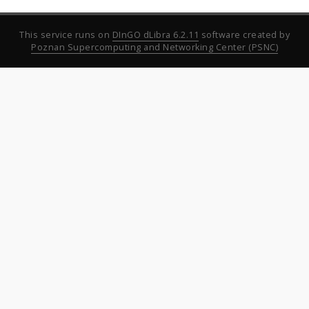
This service runs on
DInGO dLibra 6.2.11
software created by
Poznan Supercomputing and Networking Center (PSNC)