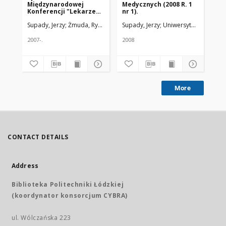
Międzynarodowej
Medycznych (2008 R. 1
sz
Konferencji "Lekarze
nr 1).
Me
polscy na Syberii od
(U
Supady, Jerzy
Żmuda, Ryszard. Red. nacz.
Supady, Jerzy
Uniwersytet Medyczny
Sup
XVIII do XX wieku"
Ak
zorganizowanej dzieki
finansowej pomocy
2007-.
2008
200
Urzędu Miasta Łodzi
More
CONTACT DETAILS
Address
Biblioteka Politechniki Łódzkiej
(koordynator konsorcjum CYBRA)
ul. Wólczańska 223