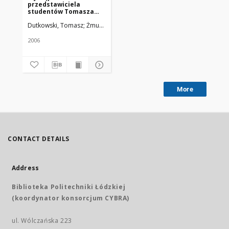
przedstawiciela
studentów Tomasza
Dutkowskiego
Dutkowski, Tomasz
Żmuda, Ryszard. Red. nacz.
2006
More
CONTACT DETAILS
Address
Biblioteka Politechniki Łódzkiej
(koordynator konsorcjum CYBRA)
ul. Wólczańska 223