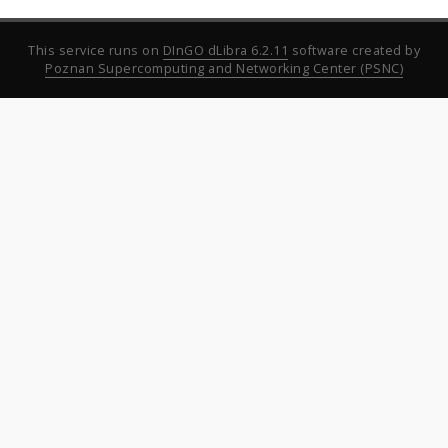
This service runs on
DInGO dLibra 6.2.11
software created by
Poznan Supercomputing and Networking Center (PSNC)