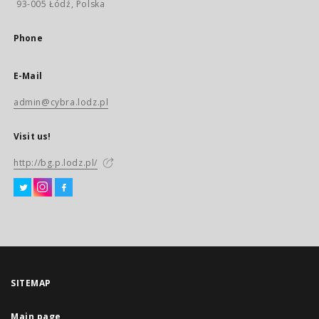
93-005 Łódź, Polska
Phone
E-Mail
admin@cybra.lodz.pl
Visit us!
http://bg.p.lodz.pl/
SITEMAP
Main page