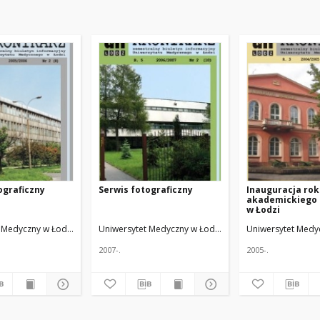
ograficzny
Serwis fotograficzny
Inauguracja ro
akademickiego 
w Łodzi
Red. nacz.
 Medyczny w Łodzi
Żmuda, Ryszard. Red. nacz.
Uniwersytet Medyczny w Łodzi
Żmuda, Ryszard. Red. n
Uniwersytet Medy
2007-.
2005-.