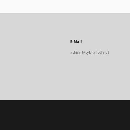
E-Mail
admin@cybra.lodz.pl