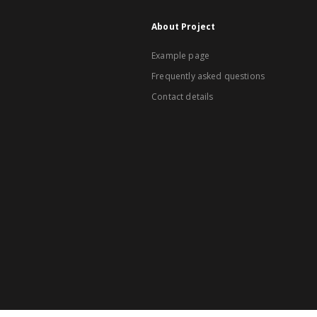
About Project
Example page
Frequently asked questions
Contact details