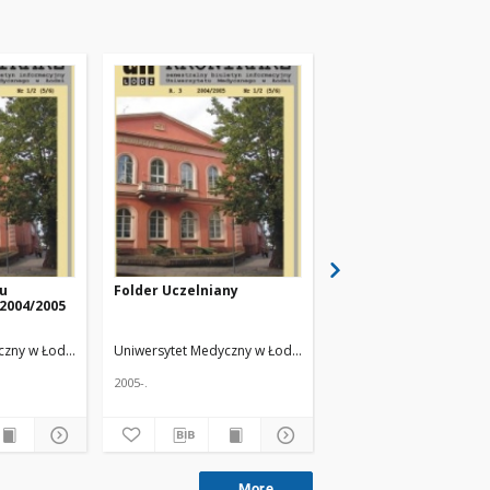
ku
Folder Uczelniany
Inauguracja roku
2004/2005
akademickiego 2004/
w Piotrkowie
Trybunalskim
acz.
czny w Łodzi
Żmuda, Ryszard. Red. nacz.
Uniwersytet Medyczny w Łodzi
Żmuda, Ryszard. Red. nacz.
Uniwersytet Medyczny w
2005-.
2005-.
More