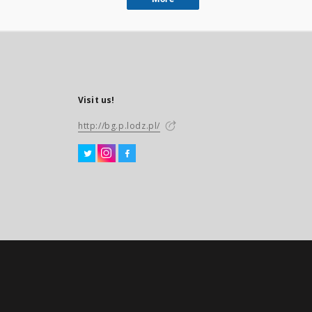
Visit us!
http://bg.p.lodz.pl/