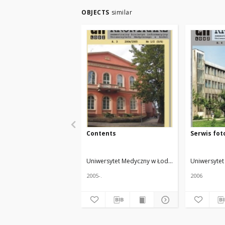
OBJECTS
similar
Contents
Serwis fot
Uniwersytet Medyczny w Łodzi
Żmuda, Ryszard. 
Uniwersytet
2005-.
2006