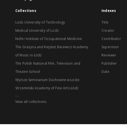
Collections
Indexes
Lodz University of Technology
Title
Medical University of Lodz
Creator
Nofer Institute of Occupational Medicine
Contributor
The Grażyna and Kiejstut Bacewicz Academy
Supervisor
of Music in Łódź
Reviewer
The Polish National Film, Television and
Publisher
Theatre School
Date
Wyższe Seminarium Duchowne w Łodzi
Strzemiński Academy of Fine Arts Łódź
...
View all collections