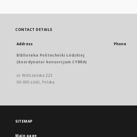
CONTACT DETAILS
Address
Phone
Biblioteka Politechniki Łódzkiej
(koordynator konsorcjum CYBRA)
ul. Wólczańska 223
93-005 Łódź, Polska
SITEMAP
Main page