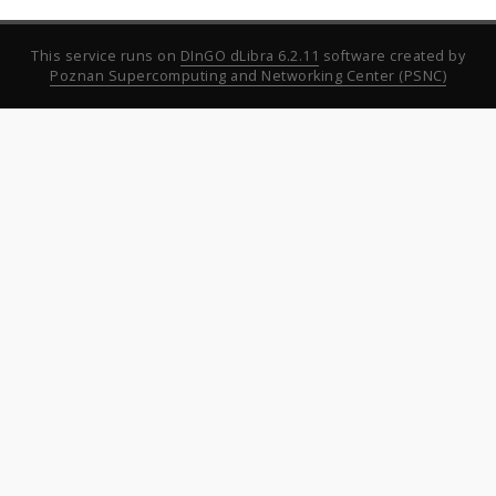
This service runs on
DInGO dLibra 6.2.11
software created by
Poznan Supercomputing and Networking Center (PSNC)