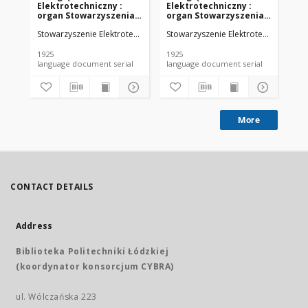
Elektrotechniczny :
Elektrotechniczny :
El
organ Stowarzyszenia
organ Stowarzyszenia
or
Elektrotechników
Elektrotechników
El
Stowarzyszenie Elektrotechników Polskich.
Stowarzyszenie Elektrotechników Pol
Sto
Polskich R. VII z. 22
Polskich R. VII z. 23
Pol
(1925)
(1925)
(19
1925
1925
192
language document serial
language document serial
More
CONTACT DETAILS
Address
Biblioteka Politechniki Łódzkiej
(koordynator konsorcjum CYBRA)
ul. Wólczańska 223