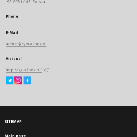
93-005 Łódź, Polska
Phone
E-Mail
admin@cybra.lodz.pl
Visit us!
http://bg.p.lodz.pl/
SITEMAP
Main page