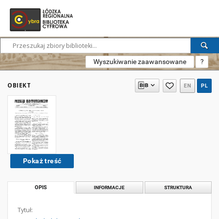
Wyszukiwanie zaawansowane
?
OBIEKT
EN
PL
Pokaż treść
OPIS
INFORMACJE
STRUKTURA
Tytuł: