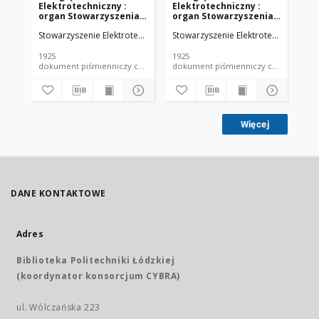
Elektrotechniczny :
Elektrotechniczny :
El
organ Stowarzyszenia
organ Stowarzyszenia
or
Elektrotechników
Elektrotechników
El
Stowarzyszenie Elektrotechników Polskich.
Stowarzyszenie Elektrotechników Pol
Sto
Polskich R. VII z. 22
Polskich R. VII z. 23
Pol
(1925)
(1925)
(19
1925
1925
192
dokument piśmienniczy czasopismo
dokument piśmienniczy czasopismo
Więcej
DANE KONTAKTOWE
Adres
Biblioteka Politechniki Łódzkiej
(koordynator konsorcjum CYBRA)
ul. Wólczańska 223