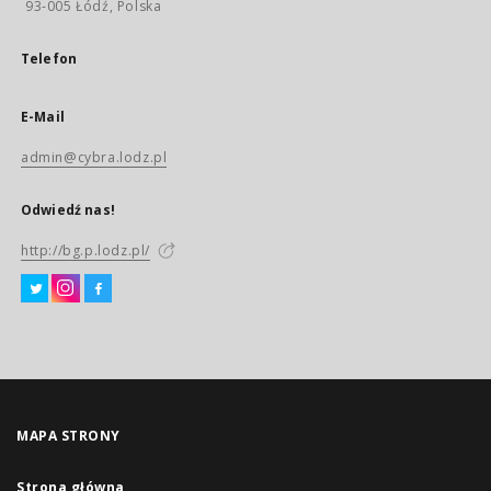
93-005 Łódź, Polska
Telefon
E-Mail
admin@cybra.lodz.pl
Odwiedź nas!
http://bg.p.lodz.pl/
MAPA STRONY
Strona główna