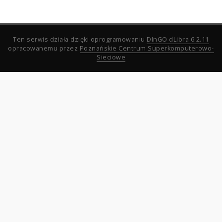
Ten serwis działa dzięki oprogramowaniu
DInGO dLibra 6.2.11
opracowanemu przez
Poznańskie Centrum Superkomputerowo-
Sieciowe