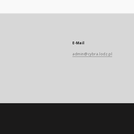
E-Mail
admin@cybra.lodz.pl