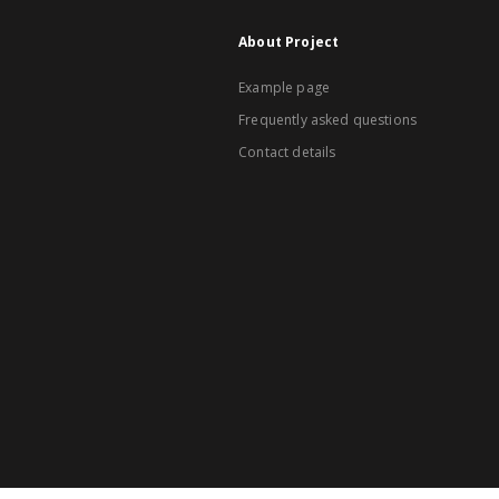
About Project
Example page
Frequently asked questions
Contact details