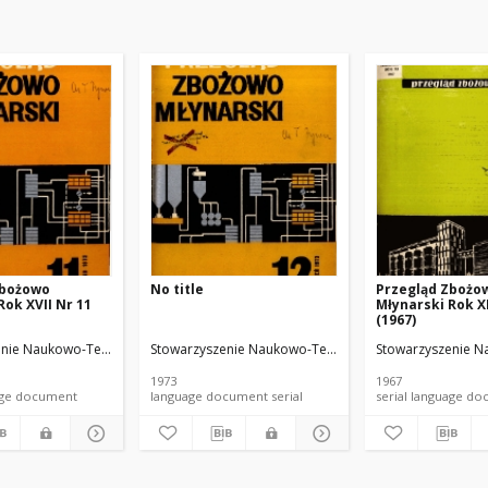
Zbożowo
No title
Przegląd Zbożo
Rok XVII Nr 11
Młynarski Rok XI
(1967)
 i Techników Przemysłu Spożywczego
nie Naukowo-Techniczne Inżynierów i Techników Przemysłu Spożywczego
Stowarzyszenie Naukowo-Techniczne Inżynierów i Te
Stowarzyszenie N
1973
1967
anguage document
language document serial
serial language