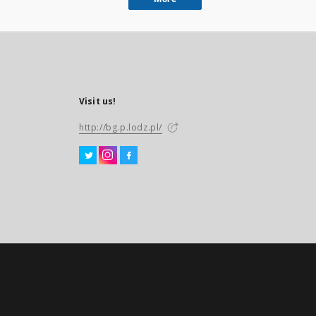
Visit us!
http://bg.p.lodz.pl/