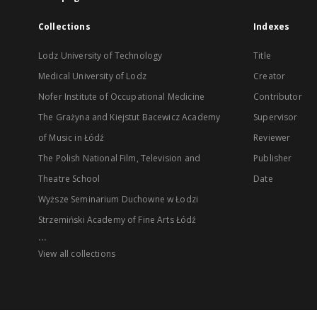
Collections
Indexes
Lodz University of Technology
Title
Medical University of Lodz
Creator
Nofer Institute of Occupational Medicine
Contributor
The Grażyna and Kiejstut Bacewicz Academy
Supervisor
of Music in Łódź
Reviewer
The Polish National Film, Television and
Publisher
Theatre School
Date
Wyższe Seminarium Duchowne w Łodzi
Strzemiński Academy of Fine Arts Łódź
...
View all collections