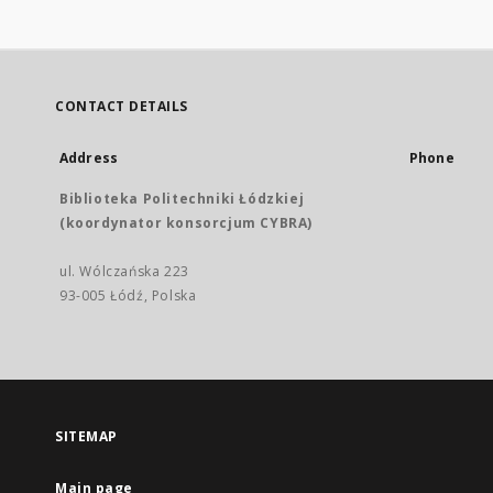
CONTACT DETAILS
Address
Phone
Biblioteka Politechniki Łódzkiej
(koordynator konsorcjum CYBRA)
ul. Wólczańska 223
93-005 Łódź, Polska
SITEMAP
Main page