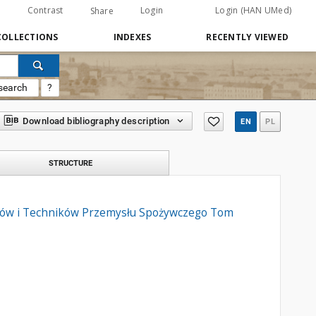
Contrast
Login
Login (HAN UMed)
Share
COLLECTIONS
INDEXES
RECENTLY VIEWED
search
?
Download bibliography description
EN
PL
STRUCTURE
rów i Techników Przemysłu Spożywczego Tom