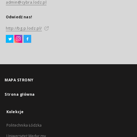
admin@cybra.lodz.pl
Odwiedź nas!
http://bg.p.lodz.pl/
MAPA STRONY
Strona główna
Kolekcje
Politechnika Łódzka
Uniwersytet Medyczny