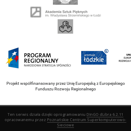
Projekt współfinansowany przez Unię Europejską z Europejskiego
Funduszu Rozwoju Regionalnego
Ten serwis działa dzięki oprogramowaniu
DInGO dLibra 6.2.11
opracowanemu przez
Poznańskie Centrum Superkomputerowo-
Sieciowe