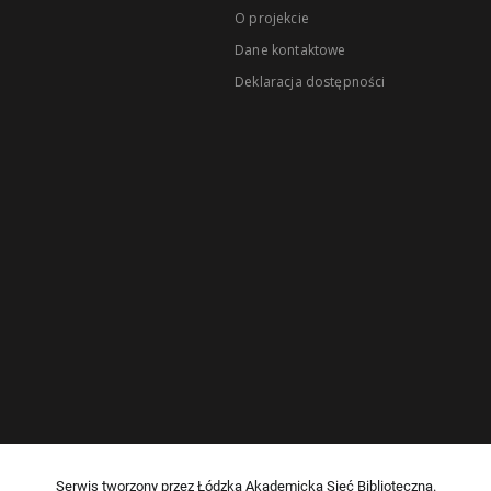
O projekcie
Dane kontaktowe
Deklaracja dostępności
Serwis tworzony przez Łódzką Akademicką Sieć Biblioteczną.