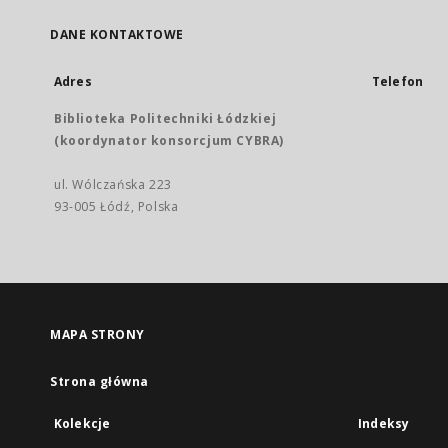
DANE KONTAKTOWE
Adres
Telefon
Biblioteka Politechniki Łódzkiej
(koordynator konsorcjum CYBRA)
ul. Wólczańska 223
93-005 Łódź, Polska
MAPA STRONY
Strona główna
Kolekcje
Indeksy