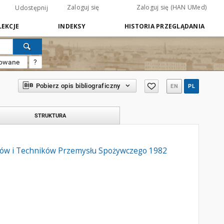
Zaloguj się
Zaloguj się (HAN UMed)
Udostępnij
EKCJE
INDEKSY
HISTORIA PRZEGLĄDANIA
sowane
?
Pobierz opis bibliograficzny
EN
PL
STRUKTURA
rów i Techników Przemysłu Spożywczego 1982