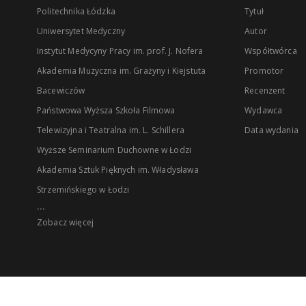
Politechnika Łódzka
Tytuł
Uniwersytet Medyczny
Autor
Instytut Medycyny Pracy im. prof. J. Nofera
Współtwórca
Akademia Muzyczna im. Grażyny i Kiejstuta
Promotor
Bacewiczów
Recenzent
Państwowa Wyższa Szkoła Filmowa
Wydawca
Telewizyjna i Teatralna im. L. Schillera
Data wydania
Wyższe Seminarium Duchowne w Łodzi
Akademia Sztuk Pięknych im. Władysława
Strzemińskiego w Łodzi
...
Zobacz więcej