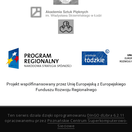
Projekt współfinansowany przez Unię Europejską z Europejskiego
Funduszu Rozwoju Regionalnego
Ten serwis działa dzięki oprogramowaniu
DInGO dLibra 6.2.11
opracowanemu przez
Poznańskie Centrum Superkomputerowo-
Sieciowe