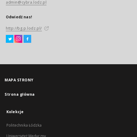
admin@cybra.lodz.pl
Odwiedź nas!
http://bg.p.lodz.pl/
MAPA STRONY
Strona główna
Kolekcje
Politechnika Łódzka
Uniwersytet Medyczny