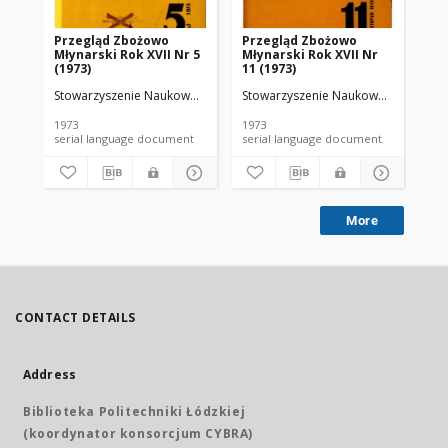
Przegląd Zbożowo
Przegląd Zbożowo
No 
Młynarski Rok XVII Nr 5
Młynarski Rok XVII Nr
(1973)
11 (1973)
Stowarzyszenie Naukowo-Techniczne Inżynierów i Techników Przemy
Stowarzyszenie Naukowo-Techniczne
Sto
1973
1973
197
serial language document
serial language document
More
CONTACT DETAILS
Address
Biblioteka Politechniki Łódzkiej
(koordynator konsorcjum CYBRA)