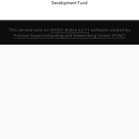
Development Fund
This service runs on
DInGO dLibra 6.2.11
software created by
Poznan Supercomputing and Networking Center (PSNC)