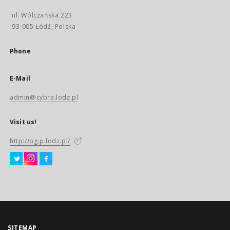
ul. Wólczańska 223
93-005 Łódź, Polska
Phone
E-Mail
admin@cybra.lodz.pl
Visit us!
http://bg.p.lodz.pl/
SITEMAP