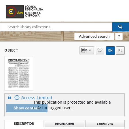
Advanced search
?
OBJECT
EN
PL
Access Limited
This publication is protected and available
only for logged users.
Show content
DESCRIPTION
INFORMATION
STRUCTURE