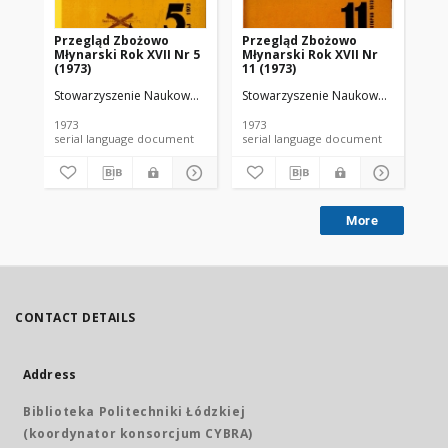
Przegląd Zbożowo
Przegląd Zbożowo
No 
Młynarski Rok XVII Nr 5
Młynarski Rok XVII Nr
(1973)
11 (1973)
Stowarzyszenie Naukowo-Techniczne Inżynierów i Techników Przemy
Stowarzyszenie Naukowo-Techniczne
Sto
1973
1973
197
serial language document
serial language document
More
CONTACT DETAILS
Address
Biblioteka Politechniki Łódzkiej
(koordynator konsorcjum CYBRA)