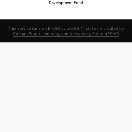
Development Fund
This service runs on
DInGO dLibra 6.2.11
software created by
Poznan Supercomputing and Networking Center (PSNC)