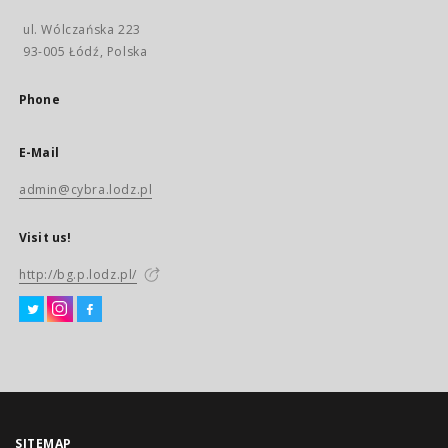
ul. Wólczańska 223
93-005 Łódź, Polska
Phone
E-Mail
admin@cybra.lodz.pl
Visit us!
http://bg.p.lodz.pl/
SITEMAP