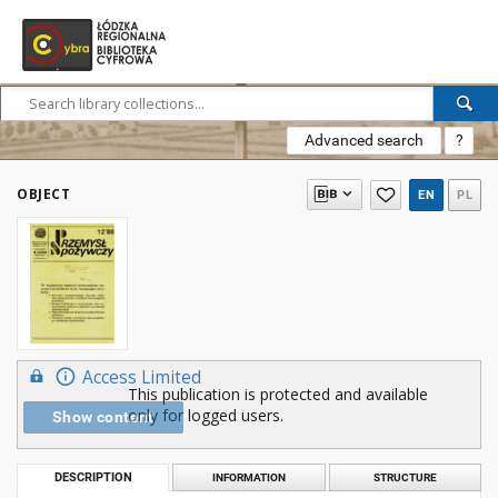
Advanced search
?
OBJECT
EN
PL
Access Limited
This publication is protected and available
only for logged users.
Show content
DESCRIPTION
INFORMATION
STRUCTURE