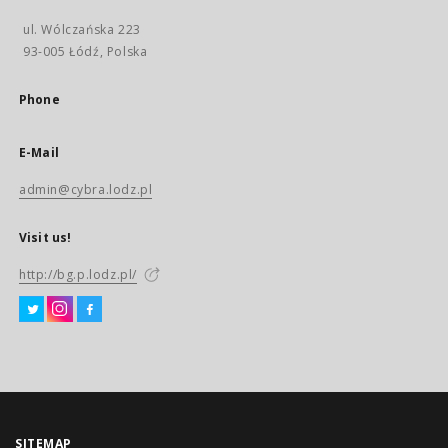
ul. Wólczańska 223
93-005 Łódź, Polska
Phone
E-Mail
admin@cybra.lodz.pl
Visit us!
http://bg.p.lodz.pl/
SITEMAP