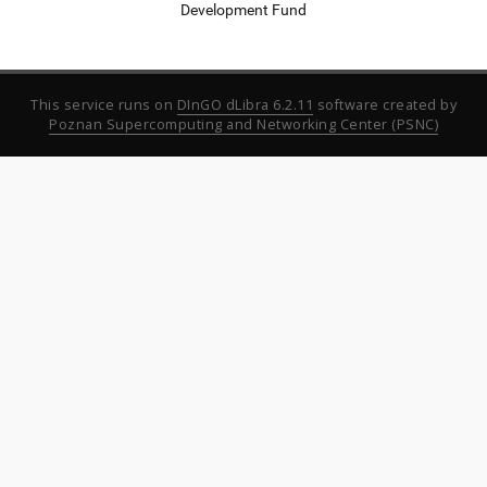
Development Fund
This service runs on
DInGO dLibra 6.2.11
software created by
Poznan Supercomputing and Networking Center (PSNC)