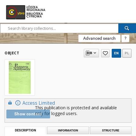
Advanced search
?
OBJECT
EN
PL
Access Limited
This publication is protected and available
only for logged users.
Show content
DESCRIPTION
INFORMATION
STRUCTURE