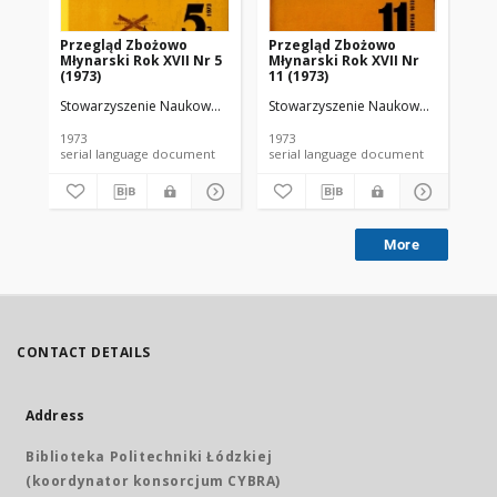
Przegląd Zbożowo
Przegląd Zbożowo
No 
Młynarski Rok XVII Nr 5
Młynarski Rok XVII Nr
(1973)
11 (1973)
Stowarzyszenie Naukowo-Techniczne Inżynierów i Techników Przemy
Stowarzyszenie Naukowo-Techniczne
Sto
1973
1973
197
serial language document
serial language document
More
CONTACT DETAILS
Address
Biblioteka Politechniki Łódzkiej
(koordynator konsorcjum CYBRA)