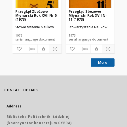
Przegląd Zbożowo
Przegląd Zbożowo
No 
Młynarski Rok XVII Nr 5
Młynarski Rok XVII Nr
(1973)
11 (1973)
Stowarzyszenie Naukowo-Techniczne Inżynierów i Techników Przemy
Stowarzyszenie Naukowo-Techniczne
Sto
1973
1973
197
serial language document
serial language document
More
CONTACT DETAILS
Address
Biblioteka Politechniki Łódzkiej
(koordynator konsorcjum CYBRA)