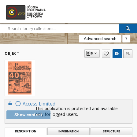
Advanced search
?
OBJECT
EN
PL
Access Limited
This publication is protected and available
only for logged users.
Show content
DESCRIPTION
INFORMATION
STRUCTURE