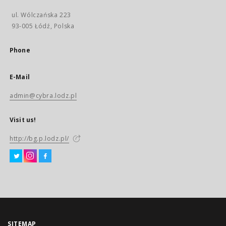
ul. Wólczańska 223
93-005 Łódź, Polska
Phone
E-Mail
admin@cybra.lodz.pl
Visit us!
http://bg.p.lodz.pl/
SITEMAP