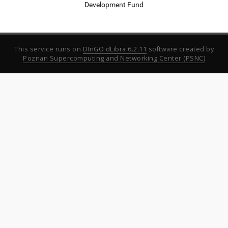
Development Fund
This service runs on
DInGO dLibra 6.2.11
software created by
Poznan Supercomputing and Networking Center (PSNC)