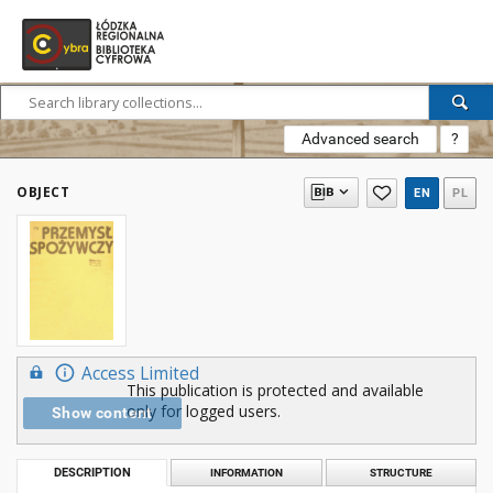
Advanced search
?
OBJECT
EN
PL
Access Limited
This publication is protected and available
only for logged users.
Show content
DESCRIPTION
INFORMATION
STRUCTURE