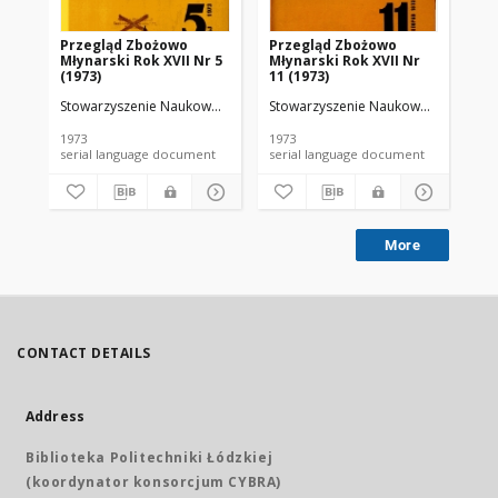
Przegląd Zbożowo
Przegląd Zbożowo
No 
Młynarski Rok XVII Nr 5
Młynarski Rok XVII Nr
(1973)
11 (1973)
Stowarzyszenie Naukowo-Techniczne Inżynierów i Techników Przemy
Stowarzyszenie Naukowo-Techniczne
Sto
1973
1973
197
serial language document
serial language document
More
CONTACT DETAILS
Address
Biblioteka Politechniki Łódzkiej
(koordynator konsorcjum CYBRA)