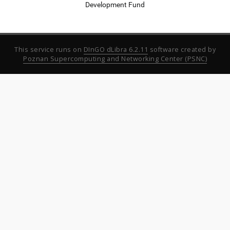
Development Fund
This service runs on
DInGO dLibra 6.2.11
software created by
Poznan Supercomputing and Networking Center (PSNC)