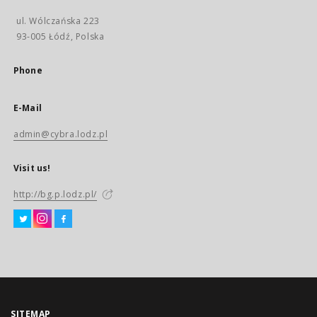
ul. Wólczańska 223
93-005 Łódź, Polska
Phone
E-Mail
admin@cybra.lodz.pl
Visit us!
http://bg.p.lodz.pl/
SITEMAP