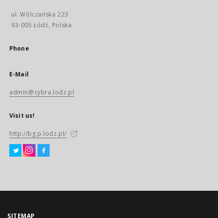
ul. Wólczańska 223
93-005 Łódź, Polska
Phone
E-Mail
admin@cybra.lodz.pl
Visit us!
http://bg.p.lodz.pl/
SITEMAP