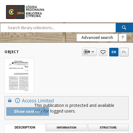
Advanced search
?
OBJECT
EN
PL
Access Limited
This publication is protected and available
only for logged users.
Show content
DESCRIPTION
INFORMATION
STRUCTURE