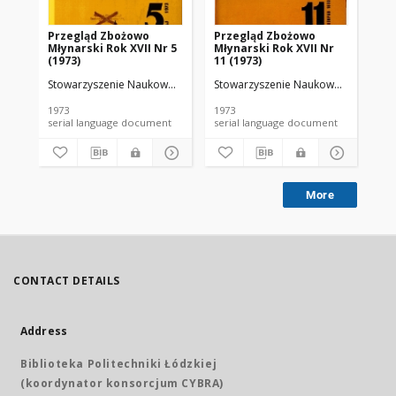
Przegląd Zbożowo
Przegląd Zbożowo
No 
Młynarski Rok XVII Nr 5
Młynarski Rok XVII Nr
(1973)
11 (1973)
Stowarzyszenie Naukowo-Techniczne Inżynierów i Techników Przemy
Stowarzyszenie Naukowo-Techniczne
Sto
1973
1973
197
serial language document
serial language document
More
CONTACT DETAILS
Address
Biblioteka Politechniki Łódzkiej
(koordynator konsorcjum CYBRA)