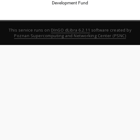
Development Fund
This service runs on
DInGO dLibra 6.2.11
software created by
Poznan Supercomputing and Networking Center (PSNC)