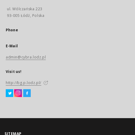
ul. Wólczańska 223
93-005 Łódź, Polska
Phone
E-Mail
admin@cybra.lodz.pl
Visit us!
http://bg.p.lodz.pl/
SITEMAP