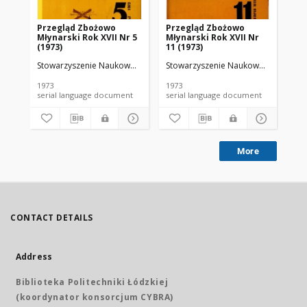
Przegląd Zbożowo
Przegląd Zbożowo
No 
Młynarski Rok XVII Nr 5
Młynarski Rok XVII Nr
(1973)
11 (1973)
Stowarzyszenie Naukowo-Techniczne Inżynierów i Techników Przemy
Stowarzyszenie Naukowo-Techniczne
Sto
1973
1973
197
serial language document
serial language document
More
CONTACT DETAILS
Address
Biblioteka Politechniki Łódzkiej
(koordynator konsorcjum CYBRA)