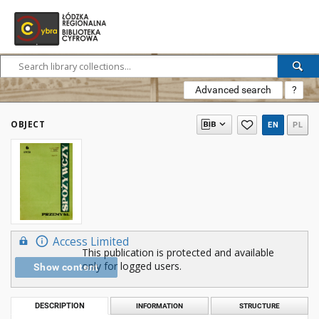
Advanced search
?
OBJECT
EN
PL
Access Limited
This publication is protected and available
only for logged users.
Show content
DESCRIPTION
INFORMATION
STRUCTURE