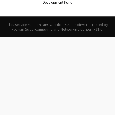
Development Fund
This service runs on
DInGO dLibra 6.2.11
software created by
Poznan Supercomputing and Networking Center (PSNC)