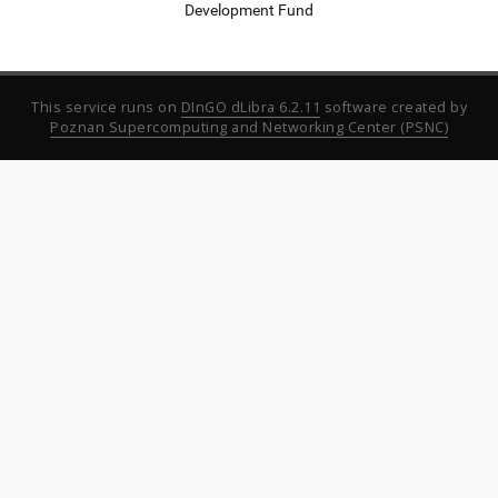
Development Fund
This service runs on
DInGO dLibra 6.2.11
software created by
Poznan Supercomputing and Networking Center (PSNC)