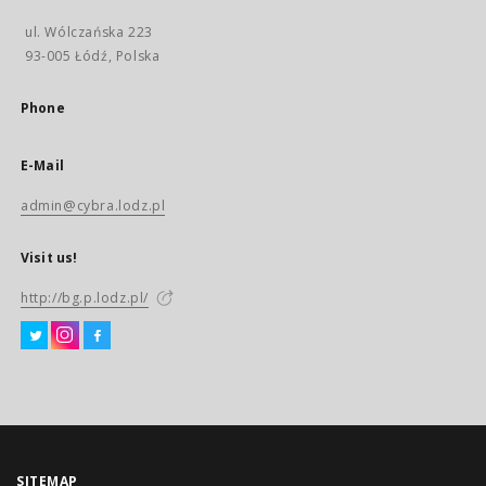
ul. Wólczańska 223
93-005 Łódź, Polska
Phone
E-Mail
admin@cybra.lodz.pl
Visit us!
http://bg.p.lodz.pl/
SITEMAP