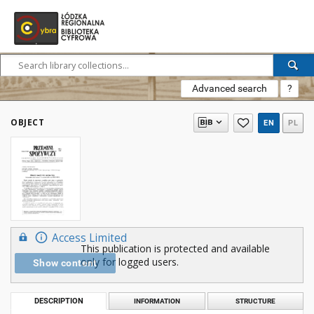
Advanced search
?
OBJECT
EN
PL
Access Limited
This publication is protected and available
only for logged users.
Show content
DESCRIPTION
INFORMATION
STRUCTURE