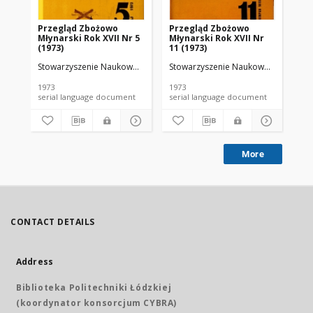
Przegląd Zbożowo
Przegląd Zbożowo
No 
Młynarski Rok XVII Nr 5
Młynarski Rok XVII Nr
(1973)
11 (1973)
Stowarzyszenie Naukowo-Techniczne Inżynierów i Techników Przemy
Stowarzyszenie Naukowo-Techniczne
Sto
1973
1973
197
serial language document
serial language document
More
CONTACT DETAILS
Address
Biblioteka Politechniki Łódzkiej
(koordynator konsorcjum CYBRA)