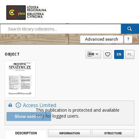
Advanced search
?
OBJECT
EN
PL
Access Limited
This publication is protected and available
only for logged users.
Show content
DESCRIPTION
INFORMATION
STRUCTURE