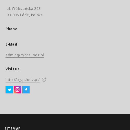
ul. Wólczańska 223
93-005 Łódź, Polska
Phone
E-Mail
admin@cybra.lodz.pl
Visit us!
http://bg.p.lodz.pl/
SITEMAP