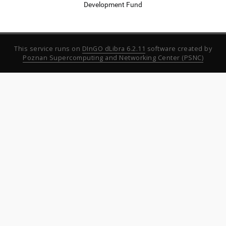
Development Fund
This service runs on
DInGO dLibra 6.2.11
software created by
Poznan Supercomputing and Networking Center (PSNC)