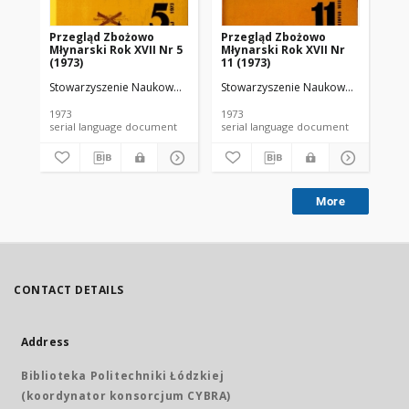
Przegląd Zbożowo
Przegląd Zbożowo
No 
Młynarski Rok XVII Nr 5
Młynarski Rok XVII Nr
(1973)
11 (1973)
Stowarzyszenie Naukowo-Techniczne Inżynierów i Techników Przemy
Stowarzyszenie Naukowo-Techniczne
Sto
1973
1973
197
serial language document
serial language document
More
CONTACT DETAILS
Address
Biblioteka Politechniki Łódzkiej
(koordynator konsorcjum CYBRA)