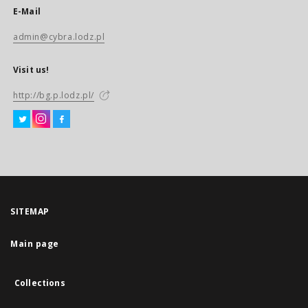
E-Mail
admin@cybra.lodz.pl
Visit us!
http://bg.p.lodz.pl/
SITEMAP
Main page
Collections