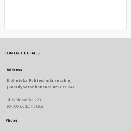
CONTACT DETAILS
Address
Biblioteka Politechniki Łódzkiej
(koordynator konsorcjum CYBRA)
ul. Wólczańska 223
93-005 Łódź, Polska
Phone