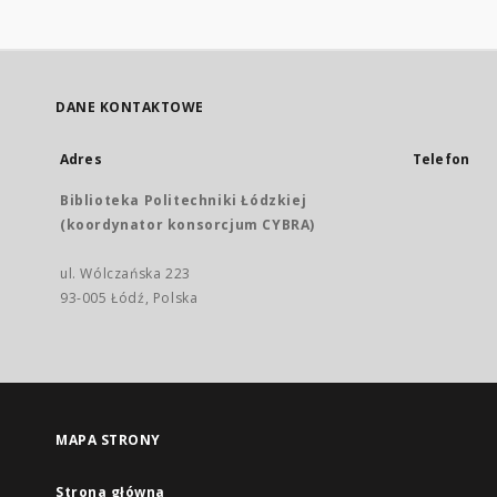
DANE KONTAKTOWE
Adres
Telefon
Biblioteka Politechniki Łódzkiej
(koordynator konsorcjum CYBRA)
ul. Wólczańska 223
93-005 Łódź, Polska
MAPA STRONY
Strona główna