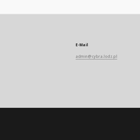
E-Mail
admin@cybra.lodz.pl