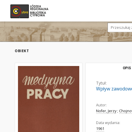
OBIEKT
OPIS
Tytuł:
Wpływ zawodoweg
Autor:
Nofer, Jerzy
;
Chojnow
Data wydania:
1961