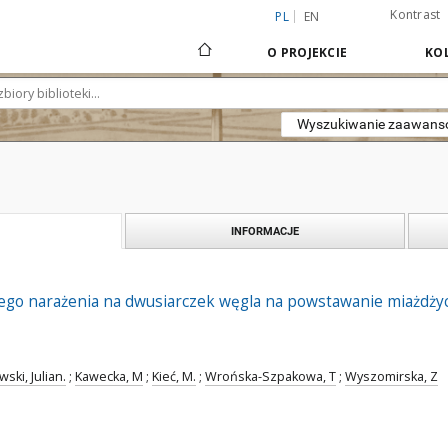
Kontrast
PL
EN
O PROJEKCIE
KOL
Wyszukiwanie zaawan
INFORMACJE
o narażenia na dwusiarczek węgla na powstawanie miażdży
ski, Julian.
;
Kawecka, M
;
Kieć, M.
;
Wrońska-Szpakowa, T
;
Wyszomirska, Z