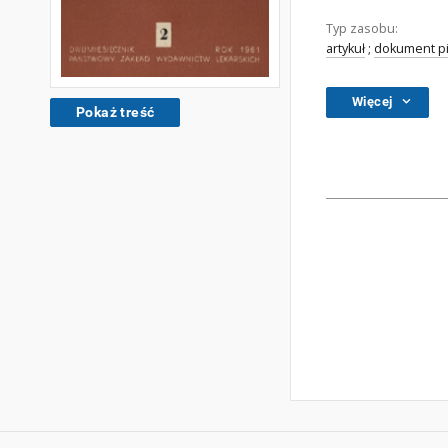
Typ zasobu:
artykuł
;
dokument pi
Więcej
Pokaż treść