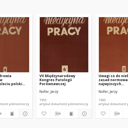
drowia
VII Międzynarodowy
Uwagi co do nie
 w
Kongres Patologii
zasad normowa
leciu polski
Porównawczej
najwyższych
dopuszczalnych
Nofer, Jerzy
Nofer, Jerzy
parametrów szk
przemysłowych
1955
1960
ł dokument piśmienniczy
artykuł dokument piśmienniczy
artykuł dokum