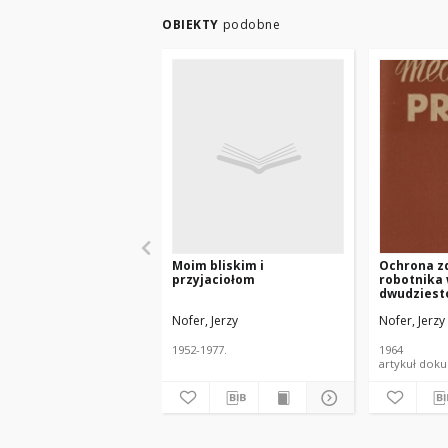
OBIEKTY
podobne
Moim bliskim i
Ochrona z
przyjaciołom
robotnika
dwudziesto
ludowej
Nofer, Jerzy
Nofer, Jerzy
1952-1977.
1964
artyku