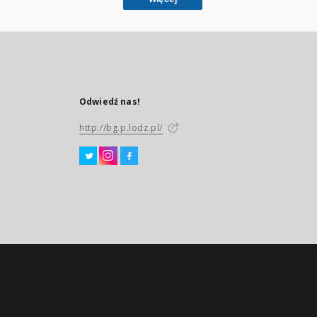
Odwiedź nas!
http://bg.p.lodz.pl/