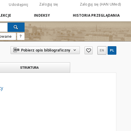
Zaloguj się
Zaloguj się (HAN UMed)
Udostępnij
EKCJE
INDEKSY
HISTORIA PRZEGLĄDANIA
sowane
?
Pobierz opis bibliograficzny
EN
PL
STRUKTURA
cy