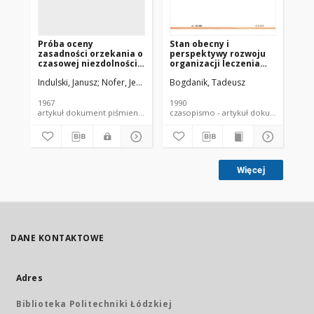
Próba oceny
Stan obecny i
Po
zasadności orzekania o
perspektywy rozwoju
ki
czasowej niezdolności
organizacji leczenia
pr
do pracy przez
ostrych zatruć w Polsce
zd
Indulski, Janusz
Nofer, Jerzy
Szymborski, L.
Bogdanik, Tadeusz
Ind
poradnie ogólne
lecznictwa otwartego i
przemysłowego
1967
1990
198
artykuł dokument piśmienniczy
czasopismo - artykuł dokument
Więcej
DANE KONTAKTOWE
Adres
Biblioteka Politechniki Łódzkiej