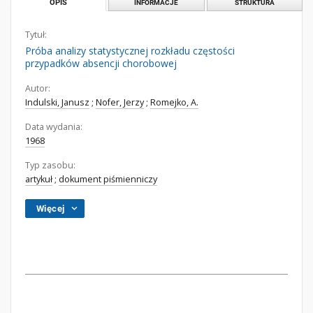
OPIS
INFORMACJE
STRUKTURA
Tytuł:
Próba analizy statystycznej rozkładu częstości
przypadków absencji chorobowej
Autor:
Indulski, Janusz
;
Nofer, Jerzy
;
Romejko, A.
Data wydania:
1968
Typ zasobu:
artykuł
;
dokument piśmienniczy
Więcej