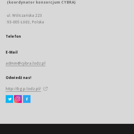
(koordynator konsorcjum CYBRA)
ul. Wólczańska 223
93-005 Łódź, Polska
Telefon
E-Mail
admin@cybra.lodz.pl
Odwiedź nas!
http://bg.p.lodz.pl/