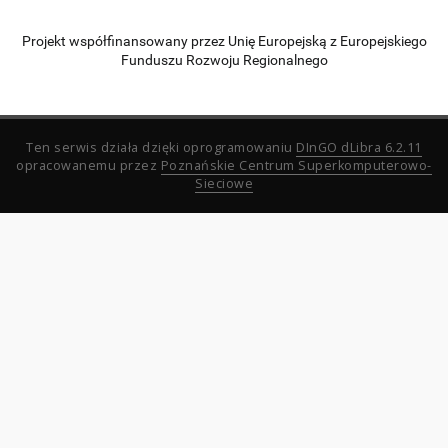
Projekt współfinansowany przez Unię Europejską z Europejskiego
Funduszu Rozwoju Regionalnego
Ten serwis działa dzięki oprogramowaniu
DInGO dLibra 6.2.11
opracowanemu przez
Poznańskie Centrum Superkomputerowo-
Sieciowe