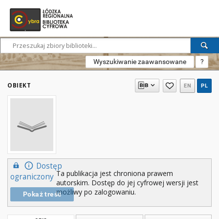
Wyszukiwanie zaawansowane
?
OBIEKT
EN
PL
Dostęp
Ta publikacja jest chroniona prawem
ograniczony
autorskim. Dostęp do jej cyfrowej wersji jest
możliwy po zalogowaniu.
Pokaż treść