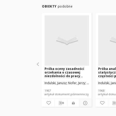
OBIEKTY
podobne
Próba oceny zasadności
Próba anal
orzekania o czasowej
statystycz
niezdolności do pracy
częstości
przez poradnie ogólne
absencji 
Indulski, Janusz
Nofer, Jerzy
Szymborski, L.
Indulski, Ja
lecznictwa otwartego i
przemysłowego
1967
1968
artykuł dokument piśmienniczy
artyku