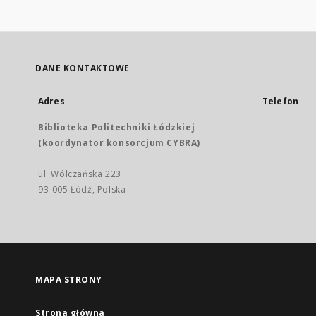
DANE KONTAKTOWE
Adres
Telefon
Biblioteka Politechniki Łódzkiej
(koordynator konsorcjum CYBRA)
ul. Wólczańska 223
93-005 Łódź, Polska
MAPA STRONY
Strona główna