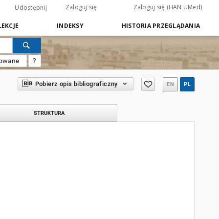
Zaloguj się
Zaloguj się (HAN UMed)
Udostępnij
EKCJE
INDEKSY
HISTORIA PRZEGLĄDANIA
sowane
?
Pobierz opis bibliograficzny
EN
PL
STRUKTURA