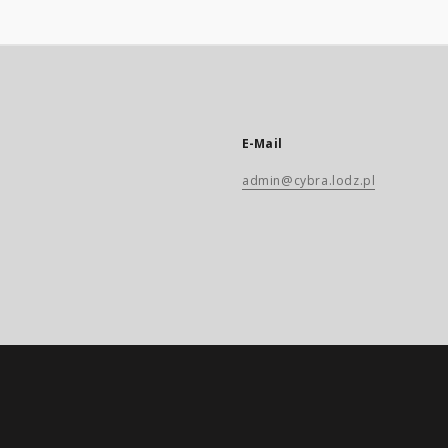
E-Mail
admin@cybra.lodz.pl