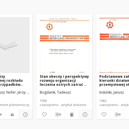
izy
Stan obecny i perspektywy
Podstawowe zał
nej rozkładu
rozwoju organizacji
kierunki działa
 przypadków
leczenia ostrych zatruć w
przemysłowej s
chorobowej
Polsce
zdrowia
nusz
Nofer, Jerzy
Romejko, A.
Bogdanik, Tadeusz
Indulski, Janusz
1990
1982
ł dokument piśmienniczy
czasopismo - artykuł dokument piśmienniczy