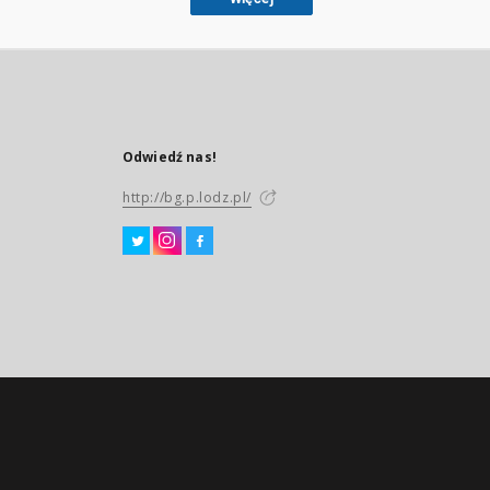
Odwiedź nas!
http://bg.p.lodz.pl/