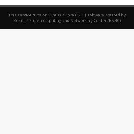
This service runs on
DInGO dLibra 6.2.11
software created by
Poznan Supercomputing and Networking Center (PSNC)