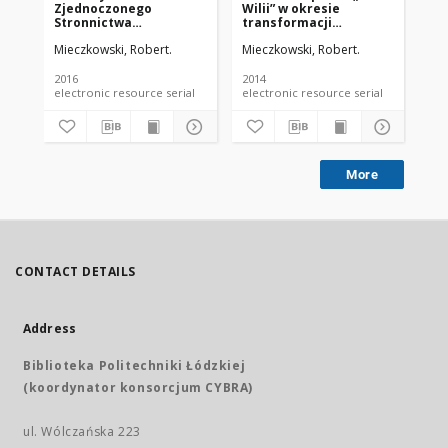
Zjednoczonego
Wilii” w okresie
Stronnictwa
transformacji
Narodowego oraz
systemowej w
Mieczkowski, Robert.
Mieczkowski, Robert.
Związku Walczącej
budowaniu pozytywnej
Polski represjonowana
tożsamości Polaków
przez władze
Wileńszczyzny
2016
2014
stalinowskie –
electronic resource serial
electronic resource serial
Młodociani Więźniowie
Polityczni Łagru
Jaworzno
More
CONTACT DETAILS
Address
Biblioteka Politechniki Łódzkiej
(koordynator konsorcjum CYBRA)
ul. Wólczańska 223