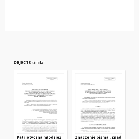
OBJECTS
similar
Patriotyczna młodzież
Znaczenie pisma „Znad