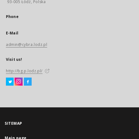
93-005 Łódź, Polska
Phone
E-Mail
admin@cybra.lodz.pl
Visit us!
http://bg.p.lodz.pl/
SITEMAP
Main page