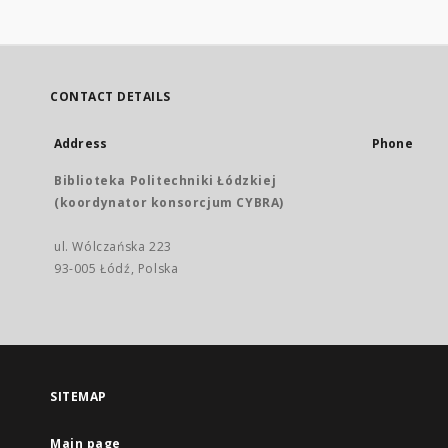
CONTACT DETAILS
Address
Phone
Biblioteka Politechniki Łódzkiej
(koordynator konsorcjum CYBRA)
ul. Wólczańska 223
93-005 Łódź, Polska
SITEMAP
Main page