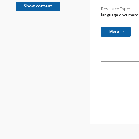
Show content
Resource Type:
language document
More