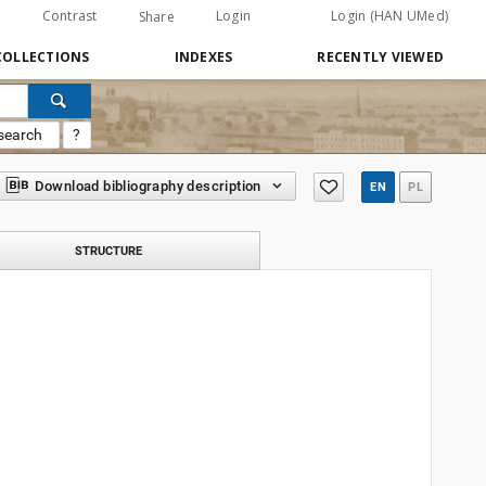
Contrast
Login
Login (HAN UMed)
Share
COLLECTIONS
INDEXES
RECENTLY VIEWED
search
?
Download bibliography description
EN
PL
STRUCTURE