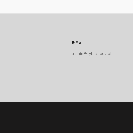
E-Mail
admin@cybra.lodz.pl