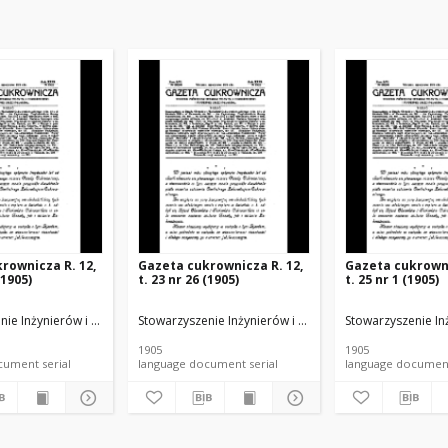
rownicza R. 12,
Gazeta cukrownicza R. 12,
Gazeta cukrowni
(1905)
t. 23 nr 26 (1905)
t. 25 nr 1 (1905)
u Rolnego i Spożywczego.
nie Inżynierów i Techników Przemysłu Rolnego i Spożywczego.
Stowarzyszenie Inżynierów i Techników Przemysłu Rol
Stowarzyszenie In
1905
1905
language document serial
language document serial