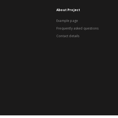
About Project
Example page
Frequently asked questions
Contact details