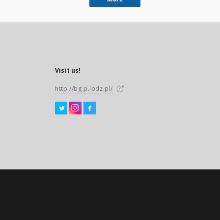
Visit us!
http://bg.p.lodz.pl/