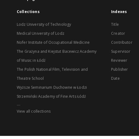
Collections
Indexes
Lodz University of Technology
Title
Medical University of Lodz
Creator
Nofer Institute of Occupational Medicine
Contributor
The Grażyna and Kiejstut Bacewicz Academy
Supervisor
of Music in Łódź
Reviewer
The Polish National Film, Television and
Publisher
Theatre School
Date
Wyższe Seminarium Duchowne w Łodzi
Strzemiński Academy of Fine Arts Łódź
...
View all collections