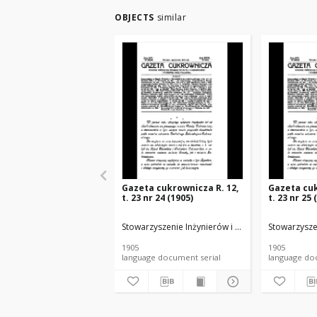
OBJECTS
similar
Gazeta cukrownicza R. 12,
Gazeta cuk
t. 23 nr 24 (1905)
t. 23 nr 25 
Stowarzyszenie Inżynierów i Techników Przemysł
Stowarzysze
1905
1905
language document serial