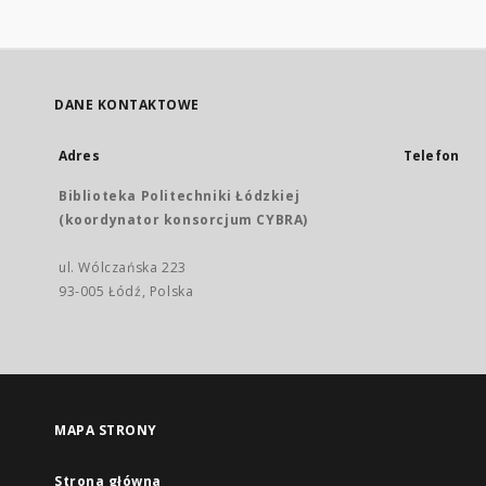
DANE KONTAKTOWE
Adres
Telefon
Biblioteka Politechniki Łódzkiej
(koordynator konsorcjum CYBRA)
ul. Wólczańska 223
93-005 Łódź, Polska
MAPA STRONY
Strona główna