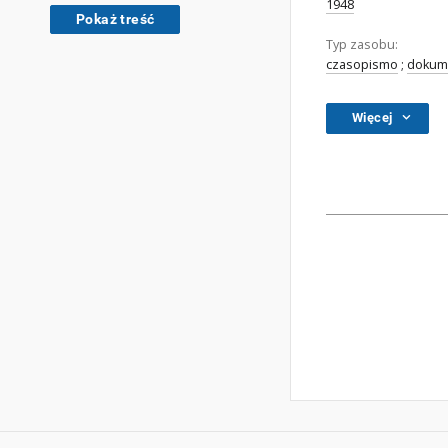
1948
Pokaż treść
Typ zasobu:
czasopismo
;
dokume
Więcej