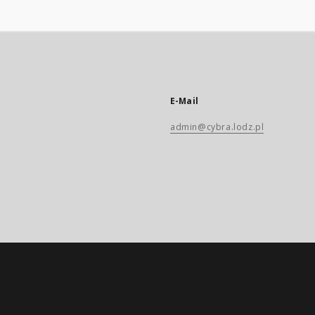
E-Mail
admin@cybra.lodz.pl