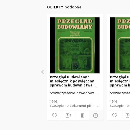
OBIEKTY
podobne
Przegląd Budowlany :
Przegląd B
miesięcznik poświęcony
miesięczn
sprawom budownictwa :
sprawom b
organ Stowarzyszenia
organ Sto
Stowarzyszenie Zawodowe Przemysłowców Budowl
Stowarzysze
Zawodowego
Zawodowe
Przemysłowców
Przemysł
Budowlanych R. P. R. XVIII
Budowlanych
1946
1946
nr 12 (1946)
nr 5 (1946)
czasopismo dokument piśmienniczy