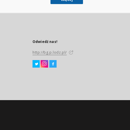
Odwiedź nas!
http://bg.p.lodz.pl/