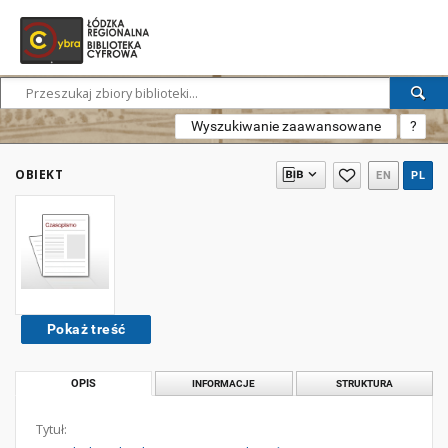
Wyszukiwanie zaawansowane
?
OBIEKT
EN
PL
Pokaż treść
OPIS
INFORMACJE
STRUKTURA
Tytuł: