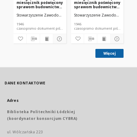
miesięcznik poświęcony
miesięcznik poświęcony
mi
sprawom budownictwa
sprawom budownictwa
sp
: organ Stowarzyszenia
: organ Stowarzyszenia
: 
Stowarzyszenie Zawodowe Przemysłowców Budowlanych Rzeczypospoli
Stowarzyszenie Zawodowe Przemysło
Sto
Zawodowego
Zawodowego
Za
Przemysłowców
Przemysłowców
Pr
Budowlanych R. P. R.
Budowlanych R. P. R.
Bu
1946
1946
194
XVIII nr 12 (1946)
XVIII nr 5 (1946)
XVI
czasopismo dokument piśmienniczy
czasopismo dokument piśmienniczy
Więcej
DANE KONTAKTOWE
Adres
Biblioteka Politechniki Łódzkiej
(koordynator konsorcjum CYBRA)
ul. Wólczańska 223