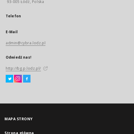
93-005 Łódź, Polska
Telefon
E-Mail
admin@cybra.lodz.pl
Odwiedź nas!
http://bg.p.lodz.pl/
MAPA STRONY
Strona główna