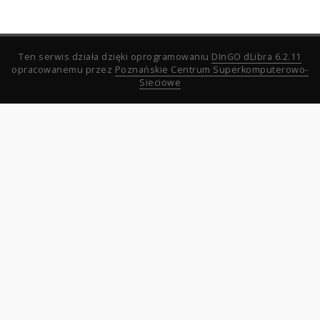
Ten serwis działa dzięki oprogramowaniu
DInGO dLibra 6.2.11
opracowanemu przez
Poznańskie Centrum Superkomputerowo-
Sieciowe