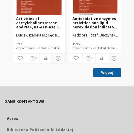
Activities of
Antioxidative enzymes
Eff
acetylcholinesterase
activities and lipid
ex
and Na+, K+-ATP-ase in
peroxidation indicators
an
human erythrocytes
in blood platelets
en
Dudek, Izabela M.
Kędziora, Józef
Kędziora, Józef
Zagórski, Tadeusz
Buczyński, Andrzej
Chmielewski, H
Kęd
after ethanol
during bed rest
bl
consumption
he
1995
1996
199
czasopismo - artykuł dokument piśmienniczy
czasopismo - artykuł dokument
Więcej
DANE KONTAKTOWE
Adres
Biblioteka Politechniki Łódzkiej