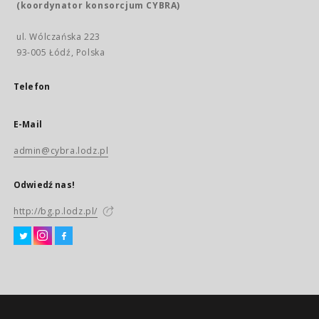
(koordynator konsorcjum CYBRA)
ul. Wólczańska 223
93-005 Łódź, Polska
Telefon
E-Mail
admin@cybra.lodz.pl
Odwiedź nas!
http://bg.p.lodz.pl/