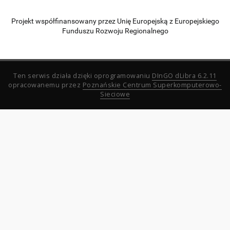
Projekt współfinansowany przez Unię Europejską z Europejskiego
Funduszu Rozwoju Regionalnego
Ten serwis działa dzięki oprogramowaniu
DInGO dLibra 6.2.11
opracowanemu przez
Poznańskie Centrum Superkomputerowo-
Sieciowe