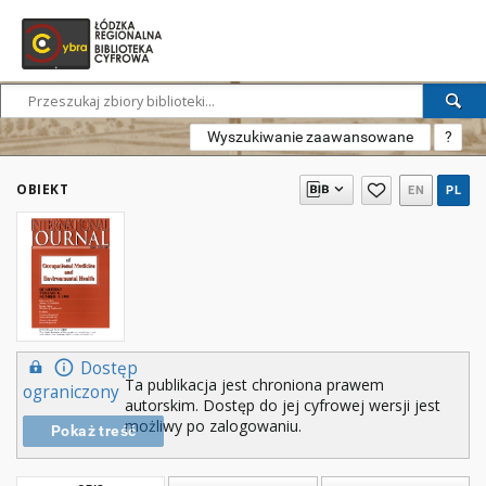
Wyszukiwanie zaawansowane
?
OBIEKT
EN
PL
Dostęp
Ta publikacja jest chroniona prawem
ograniczony
autorskim. Dostęp do jej cyfrowej wersji jest
możliwy po zalogowaniu.
Pokaż treść