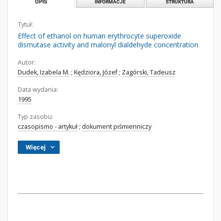
OPIS
INFORMACJE
STRUKTURA
Tytuł:
Effect of ethanol on human erythrocyte superoxide
dismutase activity and malonyl dialdehyde concentration
Autor:
Dudek, Izabela M.
;
Kędziora, Józef
;
Zagórski, Tadeusz
Data wydania:
1995
Typ zasobu:
czasopismo - artykuł
;
dokument piśmienniczy
Więcej