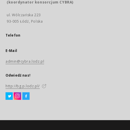
(koordynator konsorcjum CYBRA)
ul. Wólczańska 223
93-005 Łódź, Polska
Telefon
E-Mail
admin@cybra.lodz.pl
Odwiedź nas!
http://bg.p.lodz.pl/