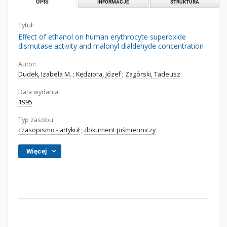
OPIS
INFORMACJE
STRUKTURA
Tytuł:
Effect of ethanol on human erythrocyte superoxide
dismutase activity and malonyl dialdehyde concentration
Autor:
Dudek, Izabela M.
;
Kędziora, Józef
;
Zagórski, Tadeusz
Data wydania:
1995
Typ zasobu:
czasopismo - artykuł
;
dokument piśmienniczy
Więcej