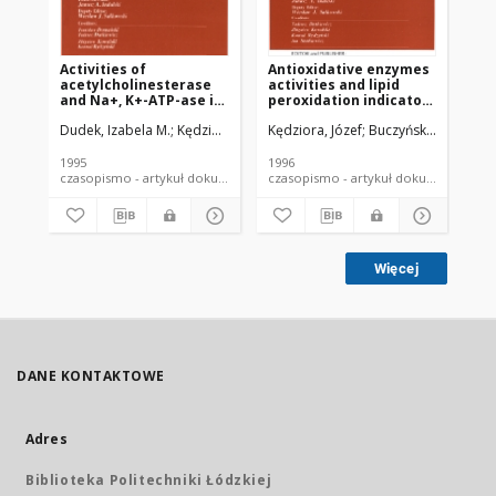
Activities of
Antioxidative enzymes
Eff
acetylcholinesterase
activities and lipid
ex
and Na+, K+-ATP-ase in
peroxidation indicators
an
human erythrocytes
in blood platelets
en
Dudek, Izabela M.
Kędziora, Józef
Kędziora, Józef
Zagórski, Tadeusz
Buczyński, Andrzej
Chmielewski, H
Kęd
after ethanol
during bed rest
bl
consumption
he
1995
1996
199
czasopismo - artykuł dokument piśmienniczy
czasopismo - artykuł dokument
Więcej
DANE KONTAKTOWE
Adres
Biblioteka Politechniki Łódzkiej