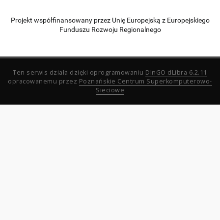
Projekt współfinansowany przez Unię Europejską z Europejskiego
Funduszu Rozwoju Regionalnego
Ten serwis działa dzięki oprogramowaniu
DInGO dLibra 6.2.11
opracowanemu przez
Poznańskie Centrum Superkomputerowo-
Sieciowe