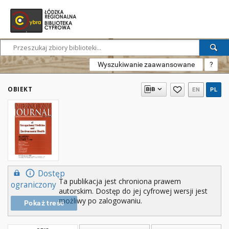
Wyszukiwanie zaawansowane
?
OBIEKT
EN
PL
Dostęp
Ta publikacja jest chroniona prawem
ograniczony
autorskim. Dostęp do jej cyfrowej wersji jest
możliwy po zalogowaniu.
Pokaż treść