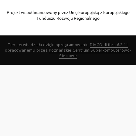
Projekt współfinansowany przez Unię Europejską z Europejskiego
Funduszu Rozwoju Regionalnego
Ten serwis działa dzięki oprogramowaniu
DInGO dLibra 6.2.11
opracowanemu przez
Poznańskie Centrum Superkomputerowo-
Sieciowe