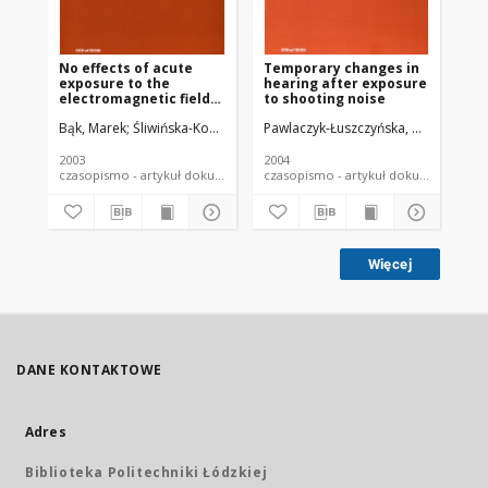
No effects of acute
Temporary changes in
Sta
exposure to the
hearing after exposure
aff
electromagnetic field
to shooting noise
in
emitted by mobile
Bąk, Marek
Śliwińska-Kowalska, Mariola
Pawlaczyk-Łuszczyńska, Małgorzata
Zmyślony, Marek
Dudarewic
Pol
phones on brainstem
auditory potentials in
young volunteers
2003
2004
201
czasopismo - artykuł dokument piśmienniczy
czasopismo - artykuł dokument
Więcej
DANE KONTAKTOWE
Adres
Biblioteka Politechniki Łódzkiej