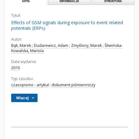
OPIS
INFORMACJE
STRUKTURA
Tytuł:
Effects of GSM signals during exposure to event related
potentials (ERPs)
Autor:
Bąk, Marek
;
Dudarewicz, Adam
;
Zmyślony, Marek
;
Śliwińska-
Kowalska, Mariola
Data wydania:
2010
Typ zasobu:
czasopismo - artykuł
;
dokument piśmienniczy
Więcej