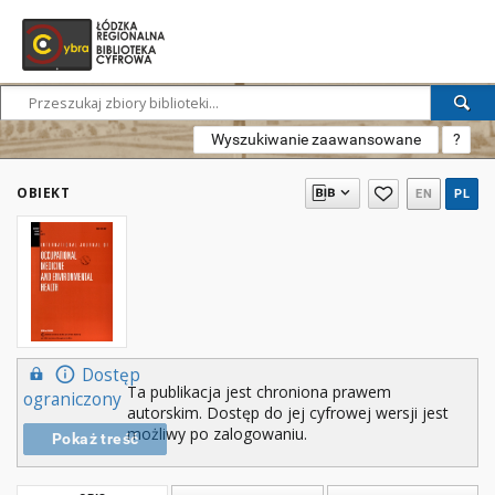
Wyszukiwanie zaawansowane
?
OBIEKT
EN
PL
Dostęp
Ta publikacja jest chroniona prawem
ograniczony
autorskim. Dostęp do jej cyfrowej wersji jest
możliwy po zalogowaniu.
Pokaż treść