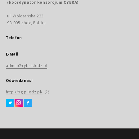
(koordynator konsorcjum CYBRA)
ul. Wólczańska 223
93-005 Łódź, Polska
Telefon
E-Mail
admin@cybra.lodz.pl
Odwiedź nas!
http://bg.p.lodz.pl/