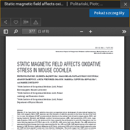
Static magnetic field affects oxidative stress in mouse cochlea
Politański, Piotr; Rajkowska, Elżbieta; Pawlaczyk-Łuszczyńska, Małgorzata; Dudarewicz, Adam; Wiktorek-Smagur, Aneta; Śliwińska-Kowalska, Mariola; Zmyślony, Marek
Pokaż szczegóły