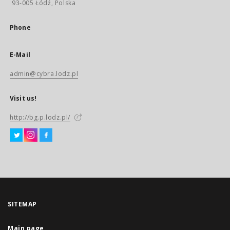
93-005 Łódź, Polska
Phone
E-Mail
admin@cybra.lodz.pl
Visit us!
http://bg.p.lodz.pl/
SITEMAP
Main page