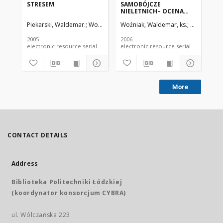
STRESEM
SAMOBÓJCZE
OF
NIELETNICH– OCENA
RE
ZAGROŻENIA,
BA
Piekarski, Waldemar.
Woźniak, Waldemar, ks.
Woźniak, Waldemar, ks.
Piekarski, 
Woź
ODDZIAŁYWANIE
OP
TERAPEUTYCZNE
GI
2005
2006
200
electronic resource serial
electronic resource serial
More
CONTACT DETAILS
Address
Biblioteka Politechniki Łódzkiej
(koordynator konsorcjum CYBRA)
ul. Wólczańska 223