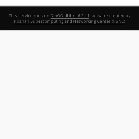
This service runs on
DInGO dLibra 6.2.11
software created by
Poznan Supercomputing and Networking Center (PSNC)