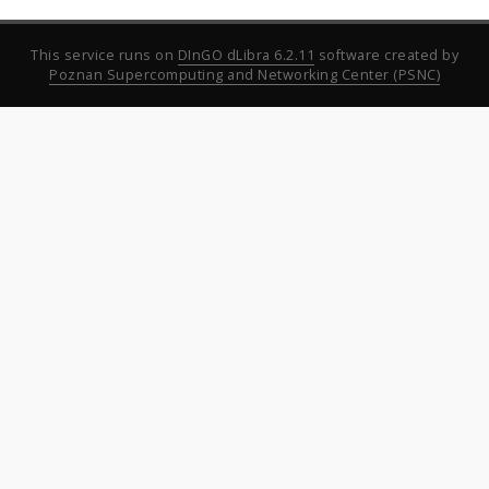
This service runs on
DInGO dLibra 6.2.11
software created by
Poznan Supercomputing and Networking Center (PSNC)