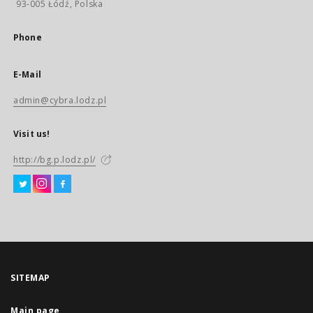
93-005 Łódź, Polska
Phone
E-Mail
admin@cybra.lodz.pl
Visit us!
http://bg.p.lodz.pl/
SITEMAP
Main page