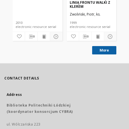
LINIĄ FRONTU WALKI Z
BO
KLEREM
ŁA
Zwoliński, Piotr, ks.
Zwo
2010
1999
200
electronic resource serial
electronic resource serial
More
CONTACT DETAILS
Address
Biblioteka Politechniki Łódzkiej
(koordynator konsorcjum CYBRA)
ul. Wólczańska 223