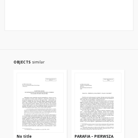
OBJECTS
similar
No title
PARAFIA – PIERWSZĄ
ZA