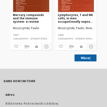
Mercury compounds
Lymphocytes, T and NK
and the immune
cells, in men
system: a review
occupationally exposed
to mercury vapours
Moszczyński, Paulin
Moszczyński, Paulin
Słowiński, Stefan
1997
1995
czasopismo - artykuł dokument piśmienniczy
czasopismo - artykuł dokument
Więcej
DANE KONTAKTOWE
Adres
Biblioteka Politechniki Łódzkiej