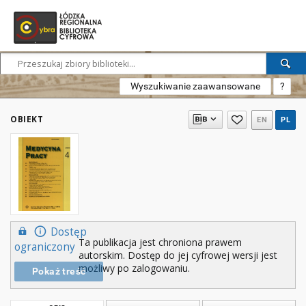
Wyszukiwanie zaawansowane
?
OBIEKT
EN
PL
Dostęp
Ta publikacja jest chroniona prawem
ograniczony
autorskim. Dostęp do jej cyfrowej wersji jest
możliwy po zalogowaniu.
Pokaż treść