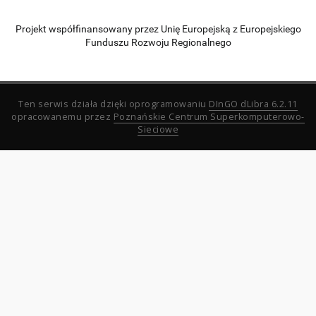
Projekt współfinansowany przez Unię Europejską z Europejskiego
Funduszu Rozwoju Regionalnego
Ten serwis działa dzięki oprogramowaniu
DInGO dLibra 6.2.11
opracowanemu przez
Poznańskie Centrum Superkomputerowo-
Sieciowe