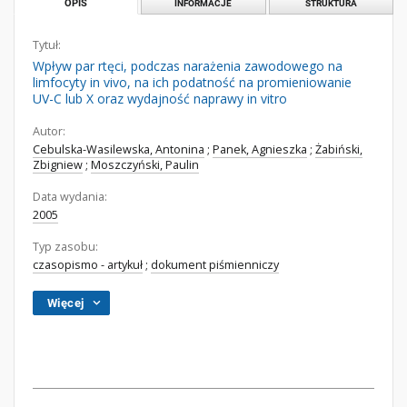
OPIS
INFORMACJE
STRUKTURA
Tytuł:
Wpływ par rtęci, podczas narażenia zawodowego na
limfocyty in vivo, na ich podatność na promieniowanie
UV-C lub X oraz wydajność naprawy in vitro
Autor:
Cebulska-Wasilewska, Antonina
;
Panek, Agnieszka
;
Żabiński,
Zbigniew
;
Moszczyński, Paulin
Data wydania:
2005
Typ zasobu:
czasopismo - artykuł
;
dokument piśmienniczy
Więcej