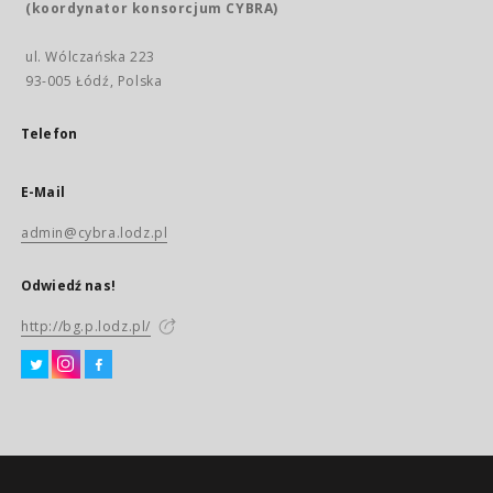
(koordynator konsorcjum CYBRA)
ul. Wólczańska 223
93-005 Łódź, Polska
Telefon
E-Mail
admin@cybra.lodz.pl
Odwiedź nas!
http://bg.p.lodz.pl/