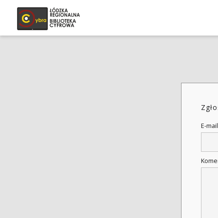
Zgło
E-mail
Kome