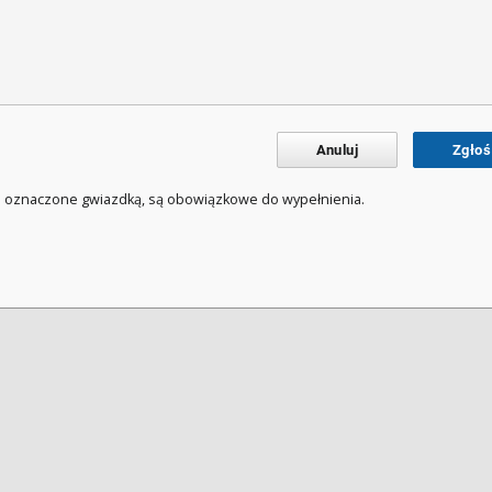
Anuluj
Zgłoś
a oznaczone gwiazdką, są obowiązkowe do wypełnienia.