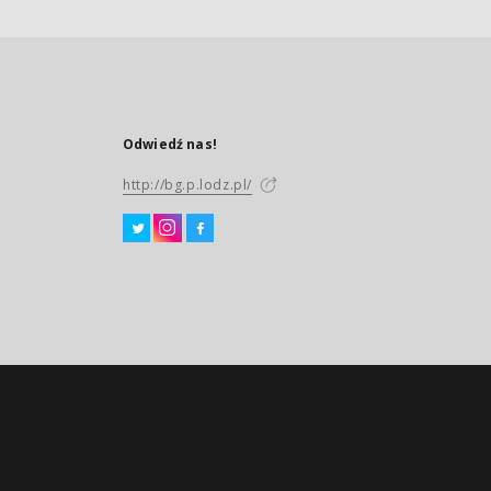
Odwiedź nas!
http://bg.p.lodz.pl/