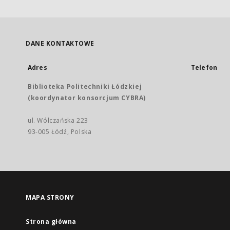
DANE KONTAKTOWE
Adres
Telefon
Biblioteka Politechniki Łódzkiej
(koordynator konsorcjum CYBRA)
ul. Wólczańska 223
93-005 Łódź, Polska
MAPA STRONY
Strona główna