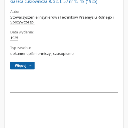
Gazeta cukrownicza R. 32, t. 57 nr 15-18 (1925)
Autor:
Stowarzyszenie Inżynierów i Techników Przemysłu Rolnego i
Spożywczego.
Data wydania:
1925
Typ zasobu:
dokument piśmienniczy
;
czasopismo
Więcej