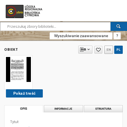
Wyszukiwanie zaawansowane
?
OBIEKT
EN
PL
Pokaż treść
OPIS
INFORMACJE
STRUKTURA
Tytuł: