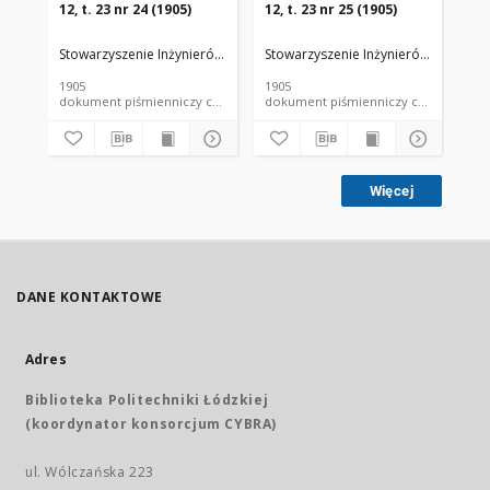
12, t. 23 nr 24 (1905)
12, t. 23 nr 25 (1905)
12,
Stowarzyszenie Inżynierów i Techników Przemysłu Rolnego i Spożywc
Stowarzyszenie Inżynierów i Techni
Sto
1905
1905
190
dokument piśmienniczy czasopismo
dokument piśmienniczy czasopismo
Więcej
DANE KONTAKTOWE
Adres
Biblioteka Politechniki Łódzkiej
(koordynator konsorcjum CYBRA)
ul. Wólczańska 223