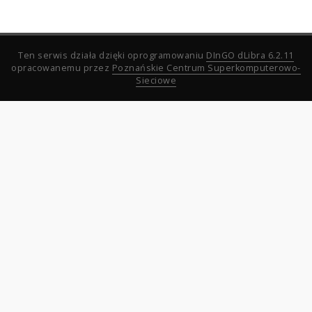
Ten serwis działa dzięki oprogramowaniu
DInGO dLibra 6.2.11
opracowanemu przez
Poznańskie Centrum Superkomputerowo-
Sieciowe