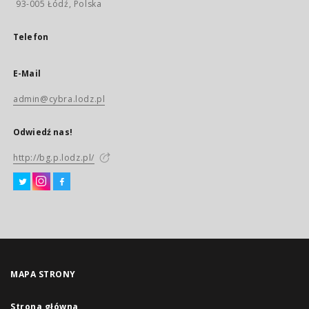
93-005 Łódź, Polska
Telefon
E-Mail
admin@cybra.lodz.pl
Odwiedź nas!
http://bg.p.lodz.pl/
MAPA STRONY
Strona główna