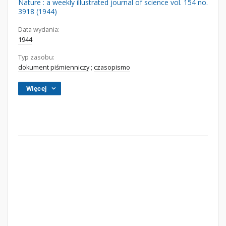
Nature : a weekly illustrated journal of science vol. 154 no.
3918 (1944)
Data wydania:
1944
Typ zasobu:
dokument piśmienniczy
;
czasopismo
Więcej