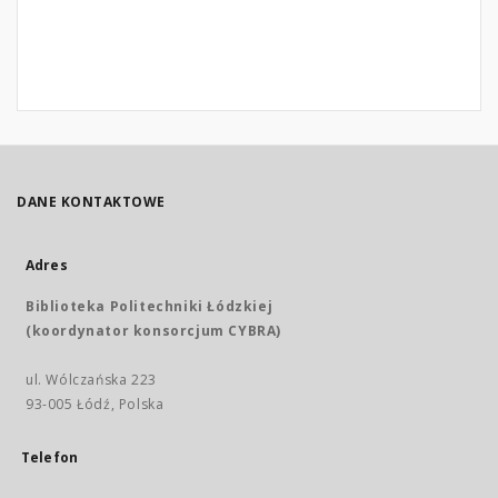
DANE KONTAKTOWE
Adres
Biblioteka Politechniki Łódzkiej
(koordynator konsorcjum CYBRA)
ul. Wólczańska 223
93-005 Łódź, Polska
Telefon