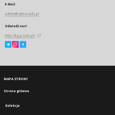
E-Mail
admin@cybra.lodz.pl
Odwiedź nas!
http://bg.p.lodz.pl/
MAPA STRONY
Strona główna
Kolekcje