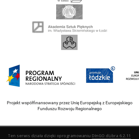
Projekt współfinansowany przez Unię Europejską z Europejskiego
Funduszu Rozwoju Regionalnego
Ten serwis działa dzięki oprogramowaniu
DInGO dLibra 6.2.11