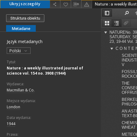
Ukryj szczegóły
Struktura obiektu
Metadane
Język metadanych
Polski
Tytuł:
Nature : a weekly illustrated journal of
science vol. 154 no. 3908 (1944)
Wydawca:
Macmillan & Co.
Miejsce wydania:
London
Data wydania:
1944
Prawa: