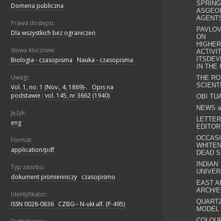
Domena publiczna
Prawa dostępu:
Dla wszystkich bez ograniczeń
Słowa kluczowe:
Biologia - czasopisma
;
Nauka - czasopisma
Uwagi:
Vol. 1, no. 1 (Nov., 4, 1869)-.
;
Opis na
podstawie : vol. 145, nr 3662 (1940)
Język:
eng
Format:
application/pdf
Typ zasobu:
dokument piśmienniczy
;
czasopismo
Identyfikator:
ISSN 0028-0836
;
CZBG-- N-ukł.alf. (P-495)