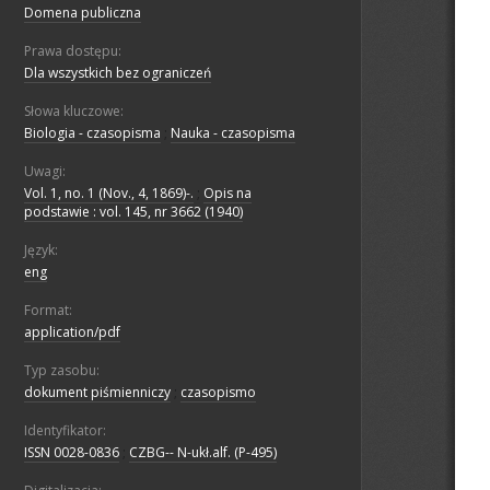
Domena publiczna
Prawa dostępu:
Dla wszystkich bez ograniczeń
Słowa kluczowe:
Biologia - czasopisma
;
Nauka - czasopisma
Uwagi:
Vol. 1, no. 1 (Nov., 4, 1869)-.
;
Opis na
podstawie : vol. 145, nr 3662 (1940)
Język:
eng
Format:
application/pdf
Typ zasobu:
dokument piśmienniczy
;
czasopismo
Identyfikator:
ISSN 0028-0836
;
CZBG-- N-ukł.alf. (P-495)