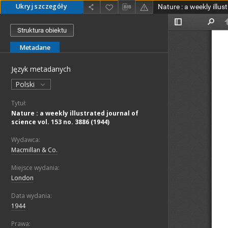
Ukryj szczegóły
Struktura obiektu
Metadane
Język metadanych
Polski
Tytuł:
Nature : a weekly illustrated journal of
science vol. 153 no. 3886 (1944)
Wydawca:
Macmillan & Co.
Miejsce wydania:
London
Data wydania:
1944
Prawa: