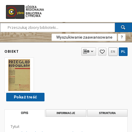
Wyszukiwanie zaawansowane
?
OBIEKT
EN
PL
Pokaż treść
OPIS
INFORMACJE
STRUKTURA
Tytuł: