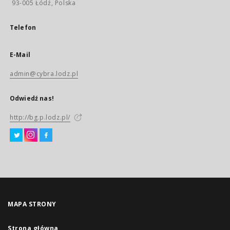
93-005 Łódź, Polska
Telefon
E-Mail
admin@cybra.lodz.pl
Odwiedź nas!
http://bg.p.lodz.pl/
MAPA STRONY
Strona główna