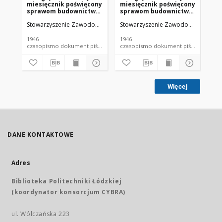
miesięcznik poświęcony
miesięcznik poświęcony
mi
sprawom budownictwa
sprawom budownictwa
sp
: organ Stowarzyszenia
: organ Stowarzyszenia
: 
Stowarzyszenie Zawodowe Przemysłowców Budowlanych Rzeczypospoli
Stowarzyszenie Zawodowe Przemysło
Sto
Zawodowego
Zawodowego
Za
Przemysłowców
Przemysłowców
Pr
Budowlanych R. P. R.
Budowlanych R. P. R.
Bu
1946
1946
194
XVIII nr 12 (1946)
XVIII nr 5 (1946)
XVI
czasopismo dokument piśmienniczy
czasopismo dokument piśmienniczy
Więcej
DANE KONTAKTOWE
Adres
Biblioteka Politechniki Łódzkiej
(koordynator konsorcjum CYBRA)
ul. Wólczańska 223