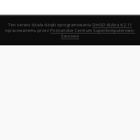
Ten serwis działa dzięki oprogramowaniu
DInGO dLibra 6.2.11
opracowanemu przez
Poznańskie Centrum Superkomputerowo-
Sieciowe