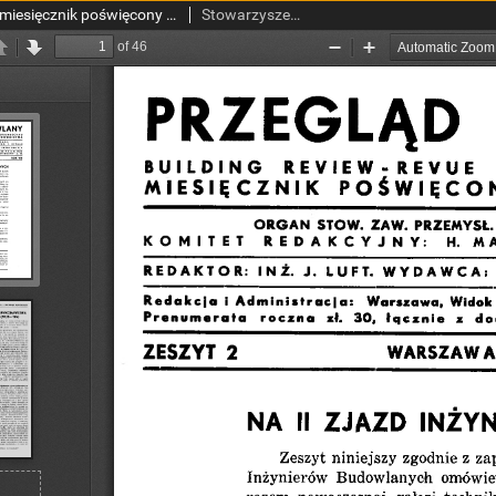
Przegląd Budowlany : miesięcznik poświęcony sprawom budownictwa : organ Stowarzyszenia Zawodowego Przemysłowców Budowlanych R. P z. 2 (1936)
Stowarzyszenie Zawodowe Przemysłowców Budowlanych Rzeczypospolitej Polskiej.